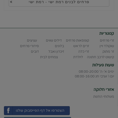
פרחים לבנים רמת ישי - רמת ישי
קטגוריות
זרי פרחים
קופסאות פרחים
דילים שווים
עציצים
שוקולד ויין
זרים לראש
בלונים
סידורי פרחים
זר מתוק
זרי כלה
זיכרון ואבל
דובים
קישוט לרכב חתונה
ליולדת
צמחים לבית
שעות פעילות
ימים א'-ה' 08:00-20:00
יום ו' וערבי חג 08:00-16:00
אזורי חלוקה
משלוחי החנות
הצטרפו אל דף הפייסבוק שלנו