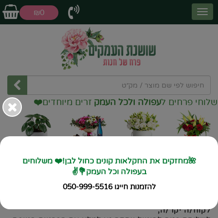
₪0
וחי פרחים ל
עפולה ולכל העמק
זרים מיוחדים
❤️
זרי פרחים
קופסאות
דילים שווים
עציצים
פרחים
🌺מחזקים את החקלאות קונים כחול לבן!❤️ משלוחים
בעפולה וכל העמק💐✌️
ראשי
ביטול עסקה
להזמנות חייגו 050-999-5516
ביטול עסקה
לקוח/ה יקר/ה,