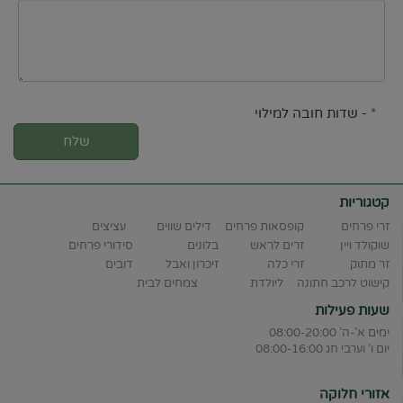
*
- שדות חובה למילוי
שלח
קטגוריות
זרי פרחים
קופסאות פרחים
דילים שווים
עציצים
שוקולד ויין
זרים לראש
בלונים
סידורי פרחים
זר מתוק
זרי כלה
זיכרון ואבל
דובים
קישוט לרכב חתונה
ליולדת
צמחים לבית
שעות פעילות
ימים א'-ה' 08:00-20:00
יום ו' וערבי חג 08:00-16:00
אזורי חלוקה