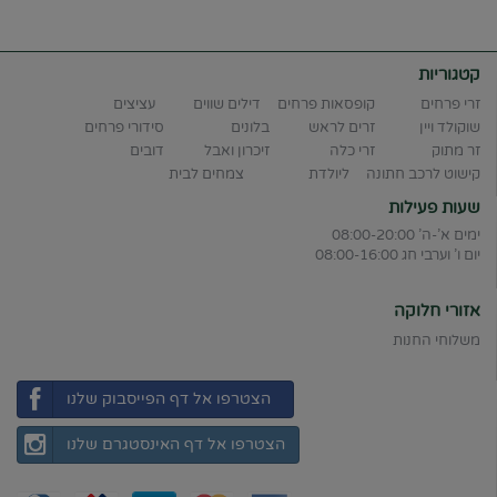
קטגוריות
זרי פרחים
קופסאות פרחים
דילים שווים
עציצים
שוקולד ויין
זרים לראש
בלונים
סידורי פרחים
זר מתוק
זרי כלה
זיכרון ואבל
דובים
קישוט לרכב חתונה
ליולדת
צמחים לבית
שעות פעילות
ימים א'-ה' 08:00-20:00
יום ו' וערבי חג 08:00-16:00
אזורי חלוקה
משלוחי החנות
הצטרפו אל דף הפייסבוק שלנו
הצטרפו אל דף האינסטגרם שלנו