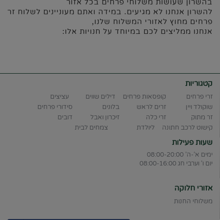
בהשרון שעושות משלוחי פרחים בכל אזור
להשרון אנחנו לא מגיעים. במידה ואתם מעוניינים לשלוח זר
פרחים מחוץ לאזורי המשלוח שלנו,
אנחנו ממליצים לכם במיוחד על חנויות אלו:
קטגוריות
זרי פרחים
קופסאות פרחים
דילים שווים
עציצים
שוקולד ויין
זרים לראש
בלונים
סידורי פרחים
זר מתוק
זרי כלה
זיכרון ואבל
דובים
קישוט לרכב חתונה
ליולדת
צמחים לבית
שעות פעילות
ימים א'-ה' 08:00-20:00
יום ו' וערבי חג 08:00-16:00
אזורי חלוקה
משלוחי החנות