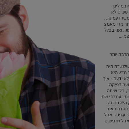
 מילים -
 פשוט לא
 משהו עמוק…
תר מדי מאמץ,
ו. ואני בכלל
י...
הרבה יותר
לנו. זה היה
מדי. היא
א ידעה - איך
מעה דפיקה
, בלי שיחה
ם". עמדתי שם
 היא ניסתה
 מסדרת את
 עדינה, אבל
אבל מרגישים