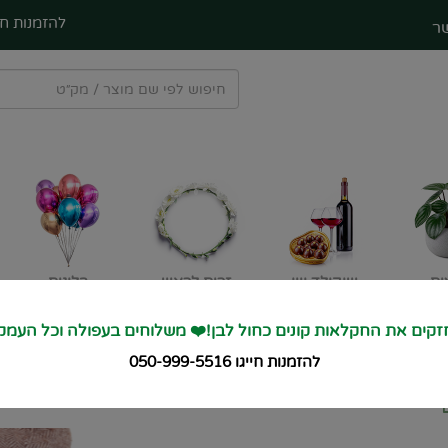
להזמנות חי
ר
ים
שוקולד ויין
זרים לראש
בלונים
קים את החקלאות קונים כחול לבן!❤️ משלוחים בעפולה וכל העמק
🚙 מחזקים את החקלאו
להזמנות חייגו 050-999-5516
מילים