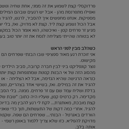
פרדוקסלי קצת לשמוע את זה ממני, אחת שחיה ונושמת
ואפילו מתפרנסת מהן - אבל יש רגעים שבהם המילים
מספיקות. אנחנו מחפשים איך להסביר, לרגש, להגיד
אבל הכול נשמע קצת ליד. קצת לא מדויק. ואז, בלי יו
מגיע זר פרחים קטן - ואיכשהו, הוא אומר הכול במקומנ
לא בטוחה שהייתי מצליחה לנסח את זה יותר טוב בעצמ
כשהלב מבין לפני הראש
אני זוכרת רגע מאוד ספציפי שבו הבנתי שפרחים הם 
מקישוט.
נוצר קונפליקט ביני לבין חברה קרובה, סביב הילדים ש
מהסוג הזה של אי הבנות קטנות שמתנפחות קצת יותר 
כנראה הרגישה שהיא הגזימה, אבל לא הצליחה - או ל
להגיד את זה במילים. ואז, בשישי אחד בצהריים, נש
בדלת ושליח עמד שם עם זר פרחים. ממנה. בלי הסבר
מקדימה. רק כרטיס קטן, שעליו היה כתוב: "שבת שלו
קצת מובכת, מאותגרת... לקח לי רגע להבין מה בדיוק
להגיד. אחרי כמה דקות של התעשתות, תוך כדי שאני
הוורדים באגרטל - הבנתי... שפרחים הם שפה. שקטה,
מדויקת להפליא. כזו שלא צריך ללמוד באופן רשמי - 
אותה בלב.