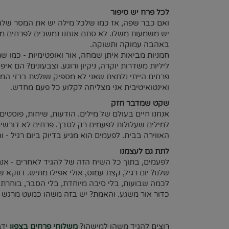
לכל פרח יש סיפור
ואם כבר שפה, אז כמו שלכל מילה יש את המסר שלה
יש משמעות משלו. לא סתם אנחנו נמשכים לפרחים מסו
באהבה עמוקה ותשוקה.
חמניות מביאות איתן שמחה, אור ואופטימיות - כמו 
ליליות משדרות יוקרה, ניקיון ורוגע. וצבעונים? הם 
פרחים הייתי נלחצת שאני לא מספיק שולטת ברזי המסר
ואינטואיטיבית אני מצליחה לקלוע כל פעם מחדש.
שקט שמדבר חזק
אנחנו חיים בעולם של מילים. הודעות, שיחות, פוסטי
למילים שעלולות לפעמים רק לסבך. פרחים לא דורשים 
האווירה בבית. לפעמים הוא מגיע בדיוק ביום רגיל - 
לתת גם לעצמנו
לפעמים, בתוך כל השיח הזה של להגיד לאחרים - אנח
שלנו? יום רגיל, קצת עמוס, אולי אפילו מתיש. דווקא 
לכמה שבועות, בלי סיבה מיוחדת, בלי הסבר, בוחרת מש
כדור אור משגע. והאמת? יש בזה משהו כמעט מרגש כ
רוצים להגיד משהו למישהו?
משלוחי פרחים בצפון
ידב