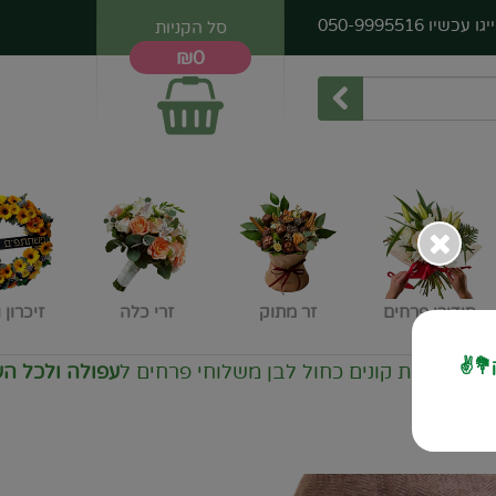
יגו עכשיו
050-9995516
סל הקניות
₪0
סידורי פרחים
זר מתוק
זרי כלה
זיכרון 
💐✌️
ת קונים כחול לבן משלוחי פרחים ל
עפולה ולכל העמק
זרי