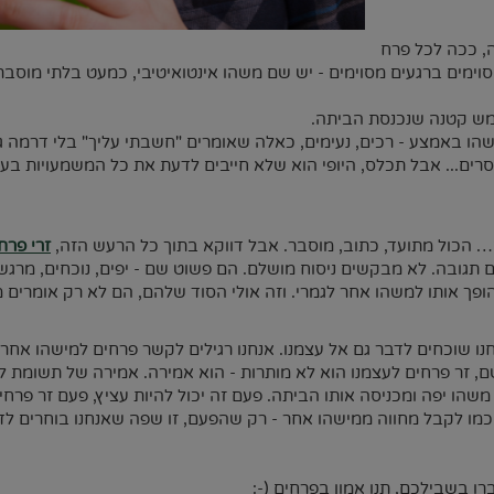
, ככה לכל פרח
ימים ברגעים מסוימים - יש שם משהו אינטואיטיבי, כמעט בלתי מוסבר.
שמש קטנה שנכנסת הביתה.
איפשהו באמצע - רכים, נעימים, כאלה שאומרים "חשבתי עליך" בלי דרמה 
ים... אבל תכלס, היופי הוא שלא חייבים לדעת את כל המשמעויות בעל פ
ם… הכול מתועד, כתוב, מוסבר. אבל דווקא בתוך כל הרעש הזה,
זרי פרח
תגובה. לא מבקשים ניסוח מושלם. הם פשוט שם - יפים, נוכחים, מרגשי
והופך אותו למשהו אחר לגמרי. וזה אולי הסוד שלהם, הם לא רק אומרים 
נו שוכחים לדבר גם אל עצמנו. אנחנו רגילים לקשר פרחים למישהו אחר
שם, זר פרחים לעצמנו הוא לא מותרות - הוא אמירה. אמירה של תשומת לב,
הו יפה ומכניסה אותו הביתה. פעם זה יכול להיות עציץ, פעם זר פרחים
מו לקבל מחווה ממישהו אחר - רק שהפעם, זו שפה שאנחנו בוחרים לד
רו בשבילכם, תנו אמון בפרחים (-: