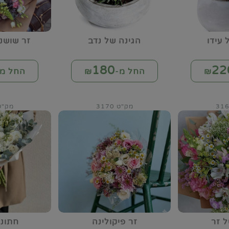
 עידו
הגינה של נדב
זר שושנ
180
22
החל מ-₪
החל מ-
מק"ט 3170
מק"ט 75
 זר
זר פיקולינה
חתונ