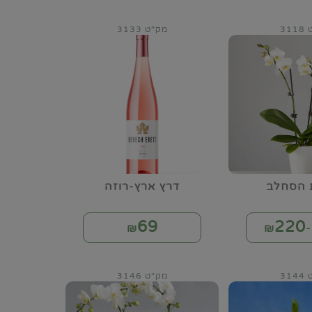
31
מק"ט 3133
 הסחלב
דרץ ארץ-רוזה
69
220
₪
₪
31
מק"ט 3146