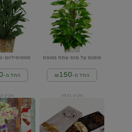
פוטוס על מוס-צמח מטפס
ספטיפיליום-פ
0
150
החל מ-₪
החל מ-₪
מק"ט 3031
מק"ט 3032