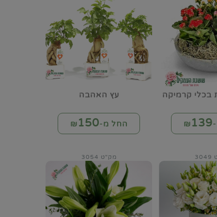
ת בכלי קרמיקה
עץ האהבה
150
139
₪
החל מ-₪
30
מק"ט 3054