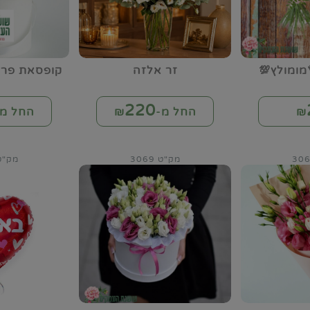
מומולץ💯
זר אלזה
קופסאת פרח
220
₪
החל מ-₪
החל מ-
מק"ט 3069
מק"ט 73