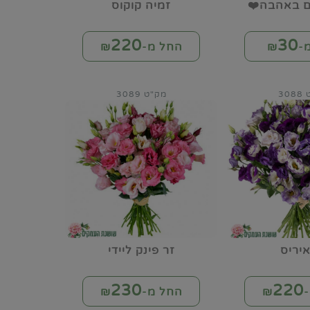
ום באהבה❤️
זמיה קוקוס
220
30
-₪
החל מ-₪
30
מק"ט 3089
איריס
זר פינק ליידי
230
220
₪
החל מ-₪