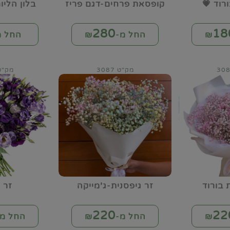
ורוד 💗
קופסאת פרחים-דגם פריז
בלון הלי
280
18
החל מ-₪
החל מ
מק"ט 3087
מק"ט 88
 בורוד
זר גיפסנית-ג'מייקה
זר 
220
22
החל מ-₪
החל מ-