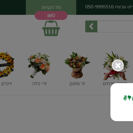
יגו עכשיו
050-9995516
סל הקניות
₪0
סידורי פרחים
זר מתוק
זרי כלה
זיכרון 
💐✌️