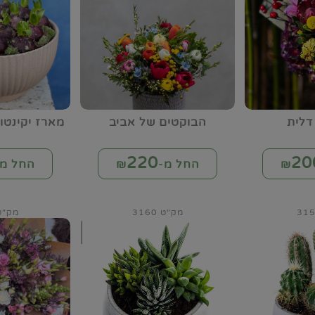
דלית
הבוקטים של אביב
מארז יקינטו
220
20
החל מ-₪
החל מ-
מק"ט 3160
מק"ט 61