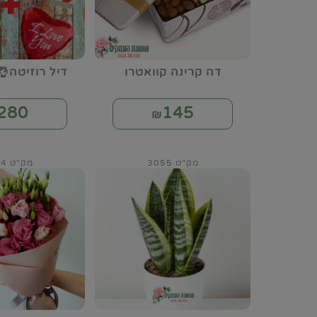
דה קרינה קוואטרו
דיל רוזיטה👌
280
145
₪
מק"ט 3055
מק"ט 3064