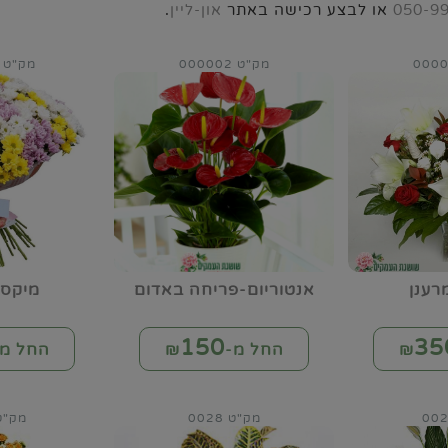
050-9
או לבצע רכישה באתר
און-ליין
.
מק"ט 000002
מק"ט 000003
רענן
אנטוריום-פריחה באדום
מיקס 
150
35
החל מ-₪
החל מ-
מק"ט 0028
מק"ט 45