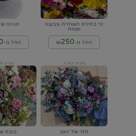
זר בחירת השוזרת-צבעוני
הגינה של
ושמח
0
250
החל מ-₪
החל מ-₪
מק"ט 3163
מק"ט 3168
הזר של יואב
בובה של