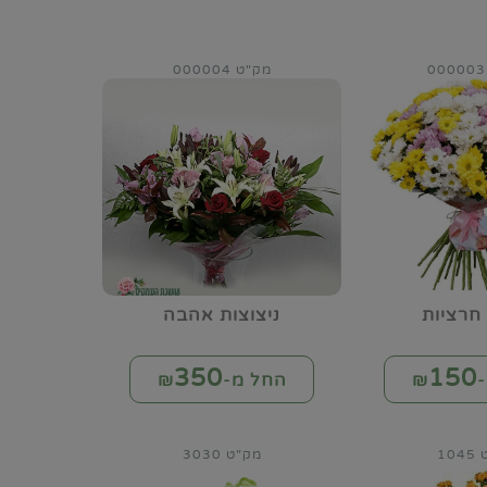
מק"ט 000004
חרציות
ניצוצות אהבה
350
150
₪
החל מ-₪
10
מק"ט 3030