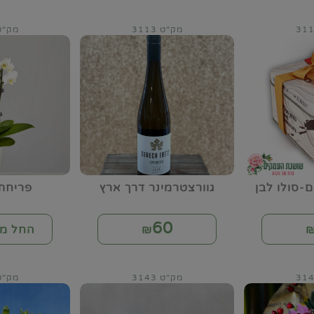
מק"ט 3113
מק"ט 18
-סולו לבן
גוורצטרמינר דרך ארץ
פריחת
60
₪
החל מ-
מק"ט 3143
מק"ט 44