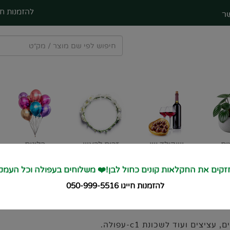
להזמנות חי
ר
ים
שוקולד ויין
זרים לראש
בלונים
קים את החקלאות קונים כחול לבן!❤️ משלוחים בעפולה וכל העמק
ם ל
עפולה ולכל העמק
זרים מיוחדים
❤️
להזמנות חייגו 050-999-5516
ים ועוד לשכונת c1-עפולה.