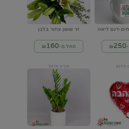
ים-דגם ליאה
זר שושן צחור בלבן
160
250
₪
החל מ-₪
30
מק"ט 3075