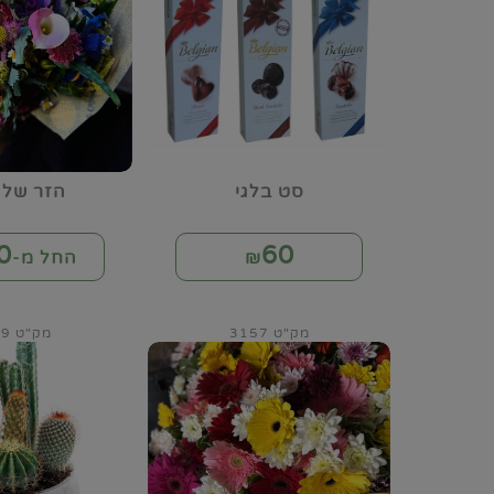
סט בלגי
הזר של 
0
60
₪
החל מ-₪
מק"ט 3157
מק"ט 3159