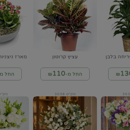
ריחה בלבן
עציץ קרוטון
מארז ניצניו
110
13
החל מ-₪
החל מ-
מק"ט 3038
מק"ט 49