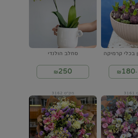
ן בכלי קרמיקה
סחלב הולנדי
250
180
₪
₪
31
מק"ט 3162