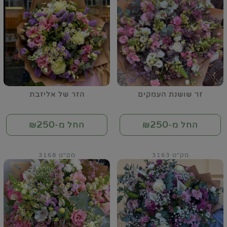
זר שושנת העמקים
הזר של אליזבת
250
250
החל מ-₪
החל מ-₪
מק"ט 3163
מק"ט 3168