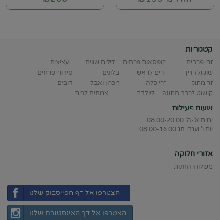
קטגוריות
זרי פרחים
קופסאות פרחים
דילים שווים
עציצים
שוקולד ויין
זרים לראש
בלונים
סידורי פרחים
זר מתוק
זרי כלה
זיכרון ואבל
דובים
קישוט לרכב חתונה
ליולדת
צמחים לבית
שעות פעילות
ימים א'-ה' 08:00-20:00
יום ו' וערבי חג 08:00-16:00
אזורי חלוקה
משלוחי החנות
הצטרפו אל דף הפייסבוק שלנו
הצטרפו אל דף האינסטגרם שלנו