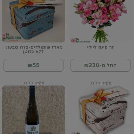
זר פינק ליידי
מארז שוקולדים-סולו טבעוני
ללא גלוטן
55
230
החל מ-₪
₪
מק"ט 3110
מק"ט 3113