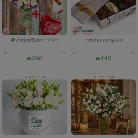
דה קרינה קוואטרו
דיל רוזיטה👌מומולץ💯
280
145
₪
₪
מק"ט 3038
מק"ט 3049