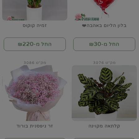
בלון הליום באהבה❤️
זמיה קוקוס
220
30
החל מ-₪
החל מ-₪
מק"ט 3076
מק"ט 3086
קלתאה מקוינה
זר גיפסנית בורוד