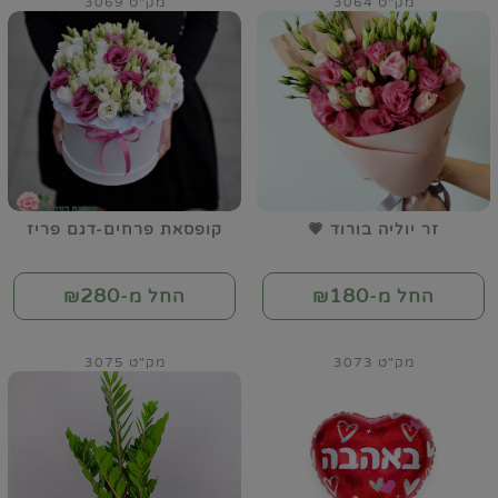
מק"ט 3064
מק"ט 3069
זר יוליה בורוד 💗
קופסאת פרחים-דגם פריז
280
180
החל מ-₪
החל מ-₪
מק"ט 3073
מק"ט 3075