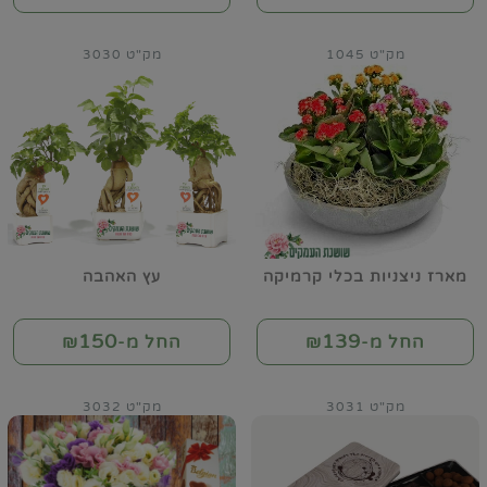
מק"ט 1045
מק"ט 3030
מארז ניצניות בכלי קרמיקה
עץ האהבה
150
139
החל מ-₪
החל מ-₪
מק"ט 3031
מק"ט 3032