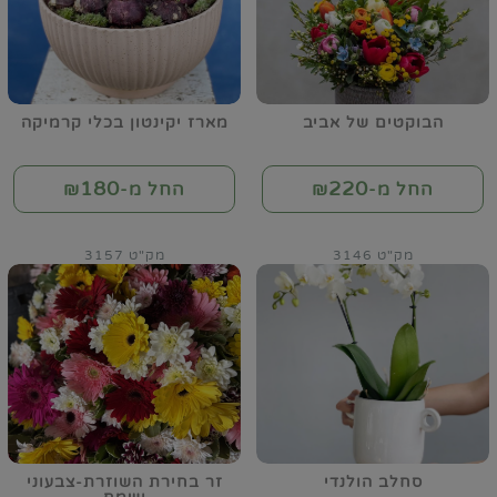
הבוקטים של אביב
מארז יקינטון בכלי קרמיקה
180
220
החל מ-₪
החל מ-₪
מק"ט 3146
מק"ט 3157
סחלב הולנדי
זר בחירת השוזרת-צבעוני