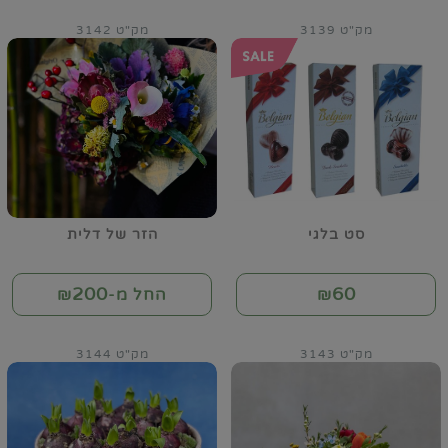
מק"ט 3139
מק"ט 3142
סט בלגי
הזר של דלית
200
60
₪
החל מ-₪
מק"ט 3143
מק"ט 3144