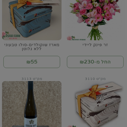
זר פינק ליידי
מארז שוקולדים-סולו טבעוני
ללא גלוטן
55
230
החל מ-₪
₪
מק"ט 3110
מק"ט 3113