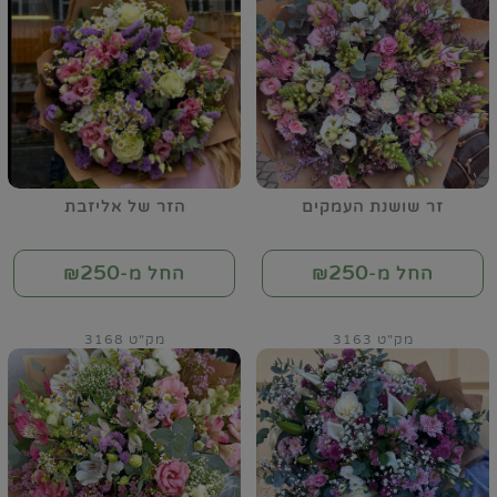
זר שושנת העמקים
הזר של אליזבת
250
250
החל מ-₪
החל מ-₪
מק"ט 3163
מק"ט 3168