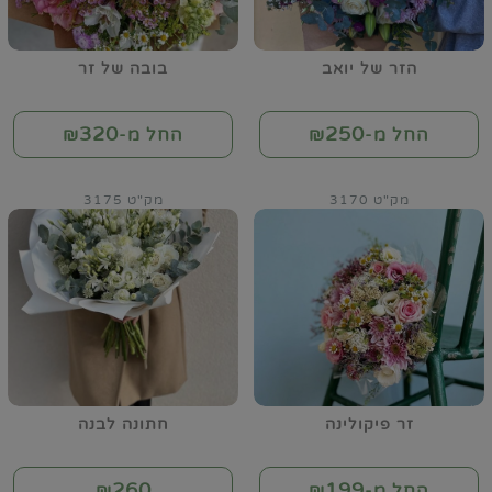
הזר של יואב
בובה של זר
320
250
החל מ-₪
החל מ-₪
מק"ט 3170
מק"ט 3175
זר פיקולינה
חתונה לבנה
260
199
החל מ-₪
₪