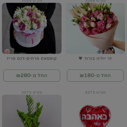
מק"ט 3064
מק"ט 3069
זר יוליה בורוד 💗
קופסאת פרחים-דגם פריז
280
180
החל מ-₪
החל מ-₪
מק"ט 3073
מק"ט 3075