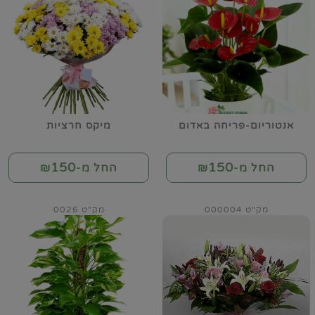
אנטוריום-פריחה באדום
מיקס חרציות
150
150
החל מ-₪
החל מ-₪
מק"ט 000004
מק"ט 0026