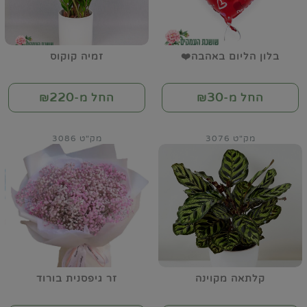
בלון הליום באהבה❤️
זמיה קוקוס
220
30
החל מ-₪
החל מ-₪
מק"ט 3076
מק"ט 3086
קלתאה מקוינה
זר גיפסנית בורוד