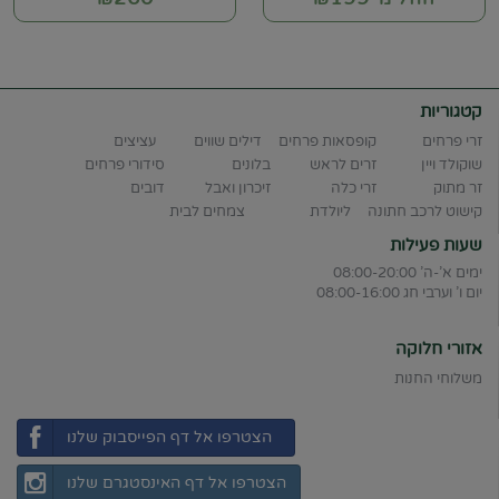
קטגוריות
זרי פרחים
קופסאות פרחים
דילים שווים
עציצים
שוקולד ויין
זרים לראש
בלונים
סידורי פרחים
זר מתוק
זרי כלה
זיכרון ואבל
דובים
קישוט לרכב חתונה
ליולדת
צמחים לבית
שעות פעילות
ימים א'-ה' 08:00-20:00
יום ו' וערבי חג 08:00-16:00
אזורי חלוקה
משלוחי החנות
הצטרפו אל דף הפייסבוק שלנו
הצטרפו אל דף האינסטגרם שלנו