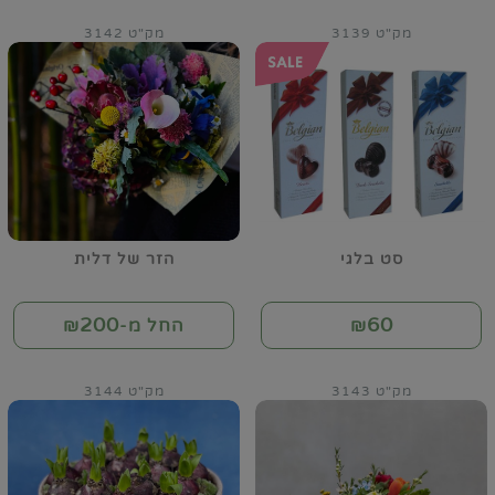
מק"ט 3139
מק"ט 3142
סט בלגי
הזר של דלית
200
60
₪
החל מ-₪
מק"ט 3143
מק"ט 3144