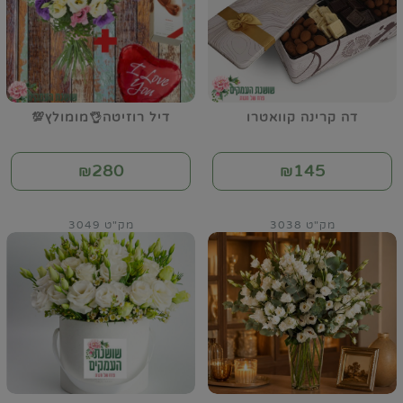
דה קרינה קוואטרו
דיל רוזיטה👌מומולץ💯
280
145
₪
₪
מק"ט 3038
מק"ט 3049