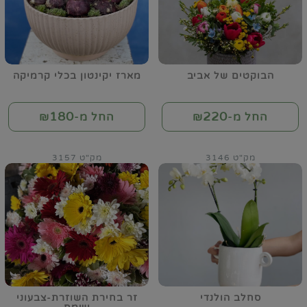
הבוקטים של אביב
מארז יקינטון בכלי קרמיקה
180
220
החל מ-₪
החל מ-₪
מק"ט 3146
מק"ט 3157
סחלב הולנדי
זר בחירת השוזרת-צבעוני