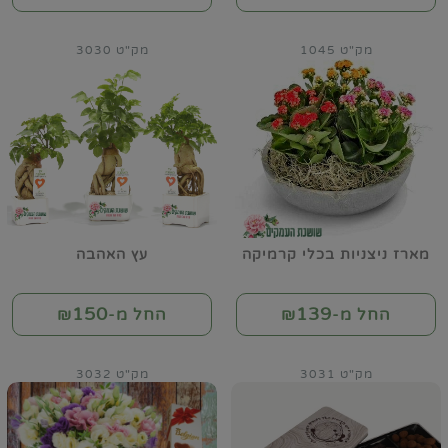
מק"ט 1045
מק"ט 3030
מארז ניצניות בכלי קרמיקה
עץ האהבה
150
139
החל מ-₪
החל מ-₪
מק"ט 3031
מק"ט 3032