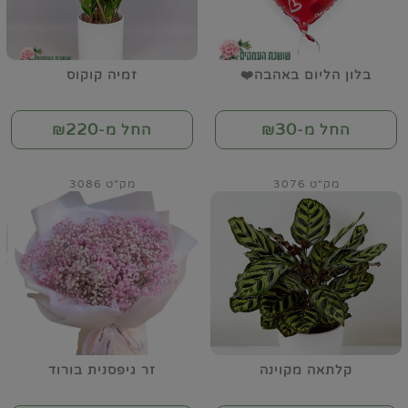
בלון הליום באהבה❤️
זמיה קוקוס
220
30
החל מ-₪
החל מ-₪
מק"ט 3076
מק"ט 3086
קלתאה מקוינה
זר גיפסנית בורוד