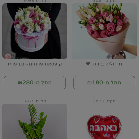
מק"ט 3064
מק"ט 3069
זר יוליה בורוד 💗
קופסאת פרחים-דגם פריז
280
180
החל מ-₪
החל מ-₪
מק"ט 3073
מק"ט 3075