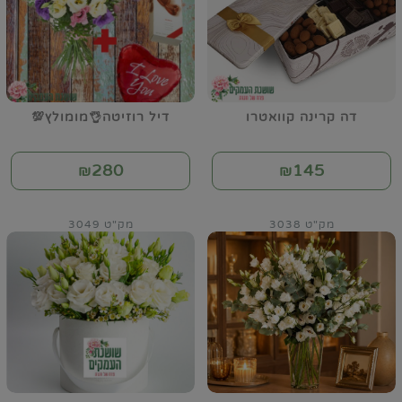
דה קרינה קוואטרו
דיל רוזיטה👌מומולץ💯
280
145
₪
₪
מק"ט 3038
מק"ט 3049