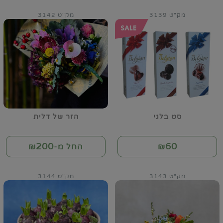
מק"ט 3139
מק"ט 3142
סט בלגי
הזר של דלית
200
60
₪
החל מ-₪
מק"ט 3143
מק"ט 3144