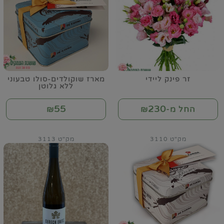
זר פינק ליידי
מארז שוקולדים-סולו טבעוני
ללא גלוטן
55
230
החל מ-₪
₪
מק"ט 3110
מק"ט 3113