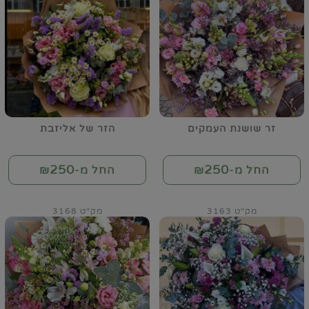
זר שושנת העמקים
הזר של אליזבת
250
250
החל מ-₪
החל מ-₪
מק"ט 3163
מק"ט 3168