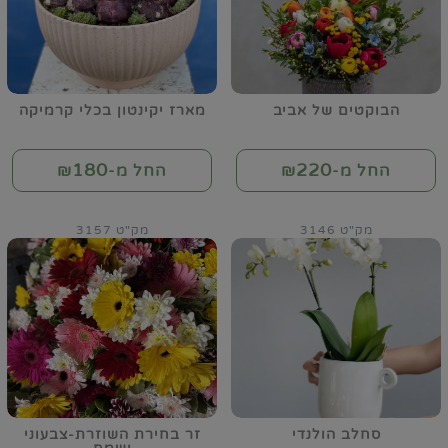
הבוקטים של אביב
מארז יקינטון בכלי קרמיקה
180
220
החל מ-₪
החל מ-₪
מק"ט 3146
מק"ט 3157
סחלב הולנדי
זר בחירת השוזרת-צבעוני