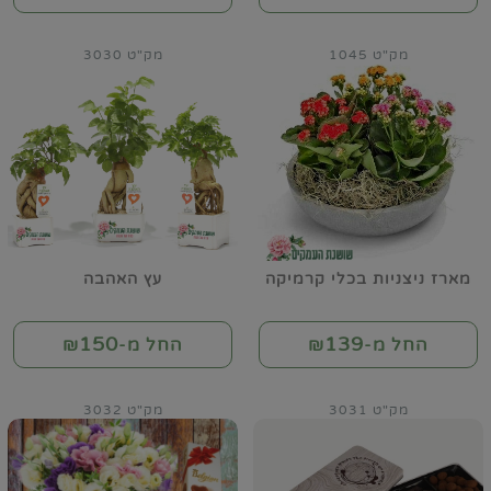
מק"ט 1045
מק"ט 3030
מארז ניצניות בכלי קרמיקה
עץ האהבה
150
139
החל מ-₪
החל מ-₪
מק"ט 3031
מק"ט 3032