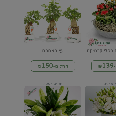
ת בכלי קרמיקה
עץ האהבה
150
139
₪
החל מ-₪
30
מק"ט 3054