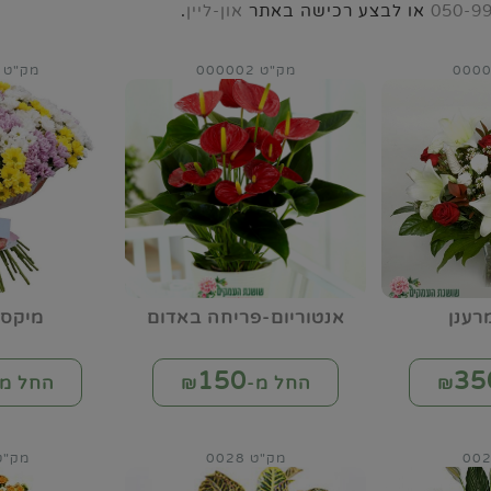
050-9
או לבצע רכישה באתר
און-ליין
.
מק"ט 000002
מק"ט 000003
רענן
אנטוריום-פריחה באדום
מיקס 
150
35
החל מ-₪
החל מ-
מק"ט 0028
מק"ט 45