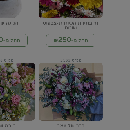
זר בחירת השוזרת-צבעוני
הגינה של
ושמח
0
250
החל מ-₪
החל מ-₪
מק"ט 3163
מק"ט 3168
הזר של יואב
בובה של