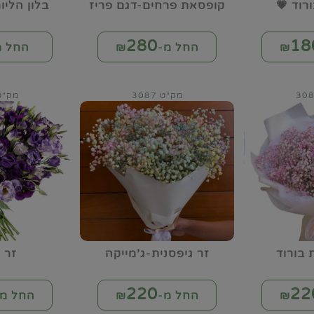
ורוד 💗
קופסאת פרחים-דגם פריז
בלון הלי
280
18
החל מ-₪
החל מ
מק"ט 3087
מק"ט 88
 בורוד
זר גיפסנית-ג'מייקה
זר 
220
22
החל מ-₪
החל מ-