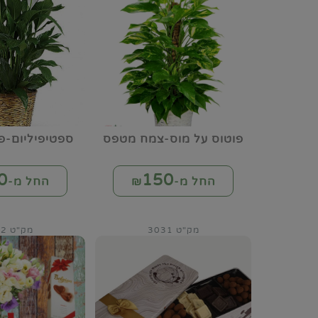
פוטוס על מוס-צמח מטפס
ספטיפיליום-פ
0
150
החל מ-₪
החל מ-₪
מק"ט 3031
מק"ט 3032