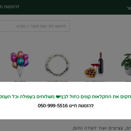
להזמנות חי
ר
ים
שוקולד ויין
זרים לראש
בלונים
קים את החקלאות קונים כחול לבן!❤️ משלוחים בעפולה וכל העמק
❤️
להזמנות חייגו 050-999-5516
, עציצים ועוד לשדה נחום.