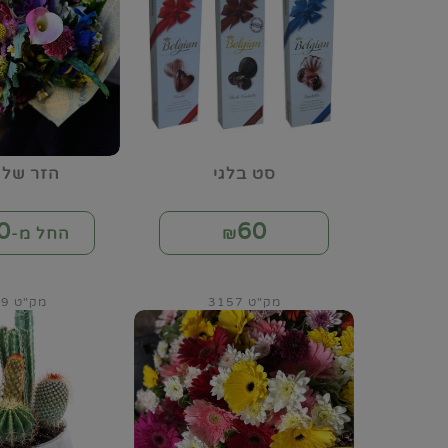
סט בלגי
הזר של 
0
60
₪
החל מ-₪
מק"ט 3157
מק"ט 3159