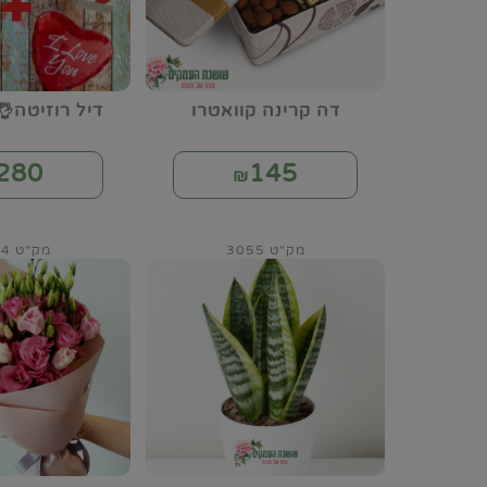
דה קרינה קוואטרו
דיל רוזיטה👌
280
145
₪
מק"ט 3055
מק"ט 3064