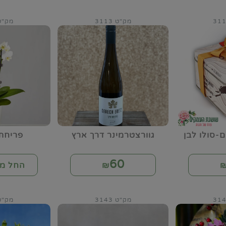
מק"ט 3113
מק"ט 18
-סולו לבן
גוורצטרמינר דרך ארץ
פריחת
60
₪
החל מ-
מק"ט 3143
מק"ט 44