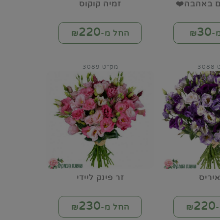
ום באהבה❤️
זמיה קוקוס
220
30
-₪
החל מ-₪
30
מק"ט 3089
איריס
זר פינק ליידי
230
220
₪
החל מ-₪