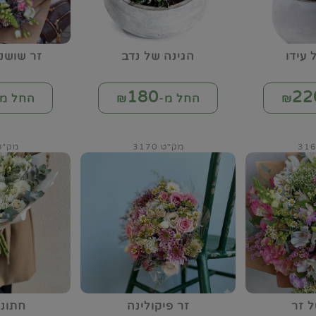
 עידו
הגינה של נדב
זר שושנ
180
22
החל מ-₪
החל מ-
מק"ט 3170
מק"ט 75
 זר
זר פיקולינה
חתונ