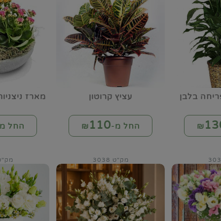
ריחה בלבן
עציץ קרוטון
מארז ניצניו
110
13
החל מ-₪
החל מ-
מק"ט 3038
מק"ט 49