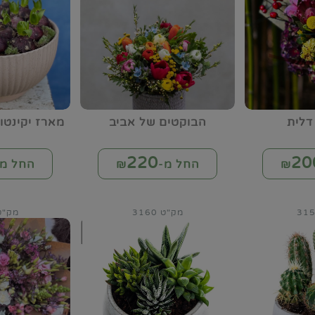
דלית
הבוקטים של אביב
מארז יקינטו
220
20
החל מ-₪
החל מ-
מק"ט 3160
מק"ט 61