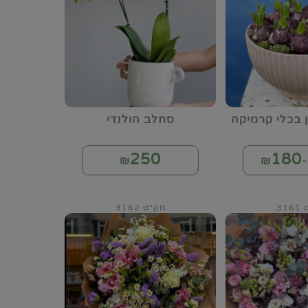
ן בכלי קרמיקה
סחלב הולנדי
250
180
₪
₪
31
מק"ט 3162