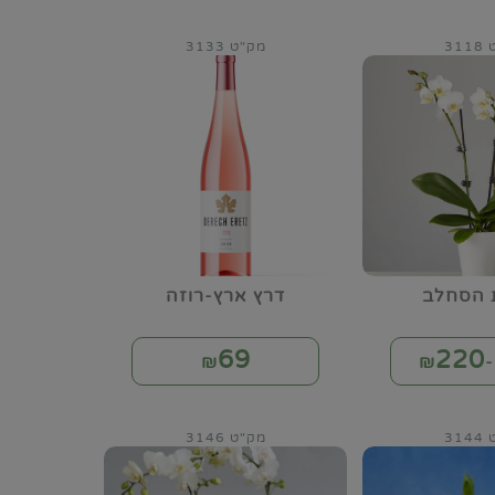
31
מק"ט 3133
 הסחלב
דרץ ארץ-רוזה
69
220
₪
₪
31
מק"ט 3146