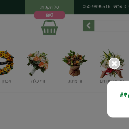
יגו עכשיו
050-9995516
סל הקניות
₪0
סידורי פרחים
זר מתוק
זרי כלה
זיכרון 
💐✌️