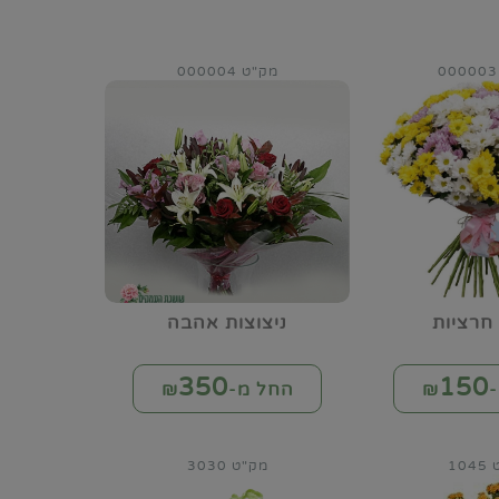
מק"ט 000004
חרציות
ניצוצות אהבה
350
150
₪
החל מ-₪
10
מק"ט 3030