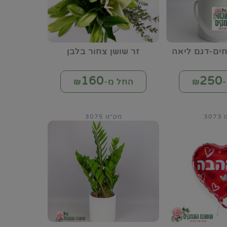
ים-דגם ליאה
זר שושן צחור בלבן
160
250
₪
החל מ-₪
30
מק"ט 3075