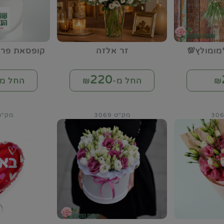
מומולץ💯
זר אלזה
קופסאת פרח
220
₪
החל מ-₪
החל מ-
מק"ט 3069
מק"ט 73