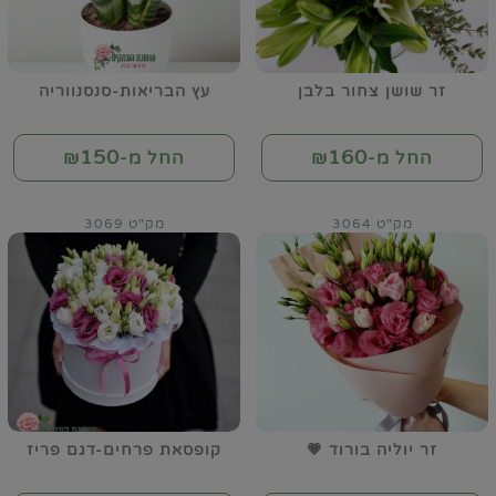
זר שושן צחור בלבן
עץ הבריאות-סנסנווריה
150
160
החל מ-₪
החל מ-₪
מק"ט 3064
מק"ט 3069
זר יוליה בורוד 💗
קופסאת פרחים-דגם פריז