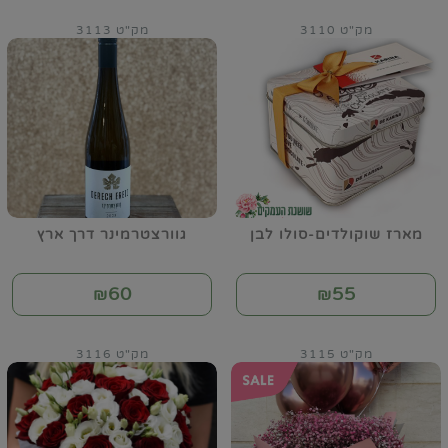
מק"ט 3110
מק"ט 3113
מארז שוקולדים-סולו לבן
גוורצטרמינר דרך ארץ
60
55
₪
₪
מק"ט 3115
מק"ט 3116