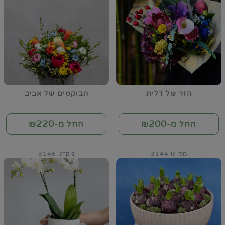
הזר של דלית
הבוקטים של אביב
220
200
החל מ-₪
החל מ-₪
מק"ט 3144
מק"ט 3146