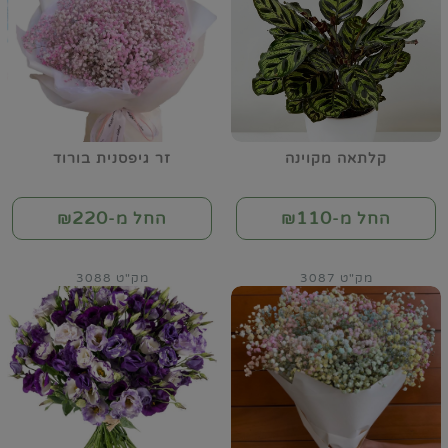
קלתאה מקוינה
זר גיפסנית בורוד
220
110
החל מ-₪
החל מ-₪
מק"ט 3087
מק"ט 3088