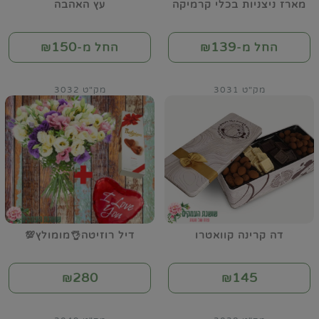
מארז ניצניות בכלי קרמיקה
עץ האהבה
150
139
החל מ-₪
החל מ-₪
מק"ט 3031
מק"ט 3032
דה קרינה קוואטרו
דיל רוזיטה👌מומולץ💯
280
145
₪
₪