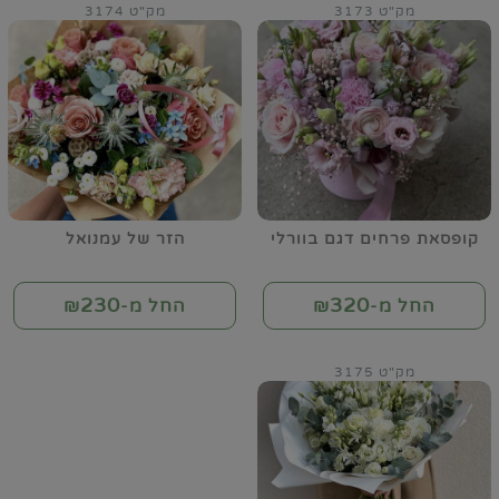
מק"ט 3173
מק"ט 3174
קופסאת פרחים דגם בוורלי
הזר של עמנואל
230
320
החל מ-₪
החל מ-₪
מק"ט 3175