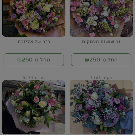
זר שושנת העמקים
הזר של אליזבת
250
250
החל מ-₪
החל מ-₪
מק"ט 3163
מק"ט 3164