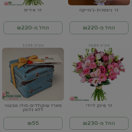
זר גיפסנית-ג'מייקה
זר איריס
220
220
החל מ-₪
החל מ-₪
מק"ט 3089
מק"ט 3109
זר פינק ליידי
מארז שוקולדים-סולו טבעוני
ללא גלוטן
55
230
החל מ-₪
₪