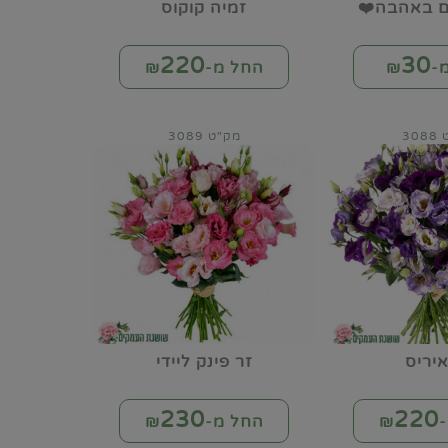
ום באהבה❤️
זמיה קוקוס
220
30
-₪
החל מ-₪
30
מק"ט 3089
איריס
זר פינק ליידי
230
220
₪
החל מ-₪