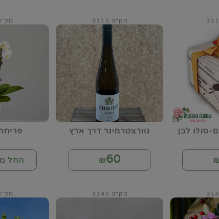
מק"ט 3113
מק"ט 18
-סולו לבן
גוורצטרמינר דרך ארץ
פריחת
60
₪
החל מ-
מק"ט 3143
מק"ט 44