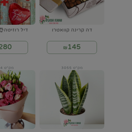
דה קרינה קוואטרו
דיל רוזיטה👌
280
145
₪
מק"ט 3055
מק"ט 3064