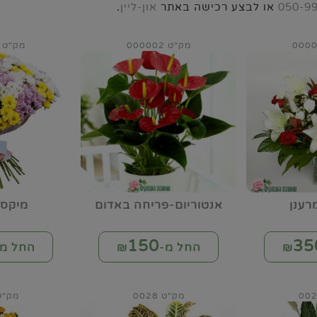
050-9
או לבצע רכישה באתר
און-ליין
.
מק"ט 000002
מק"ט 000003
רענן
אנטוריום-פריחה באדום
מיקס 
150
35
החל מ-₪
החל מ-
מק"ט 0028
מק"ט 45