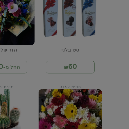
סט בלגי
הזר של 
0
60
₪
החל מ-₪
מק"ט 3157
מק"ט 3159