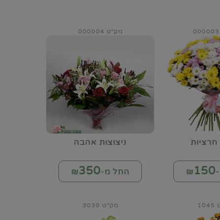
מק"ט 000004
חרציות
ניצוצות אהבה
350
150
₪
החל מ-₪
10
מק"ט 3030