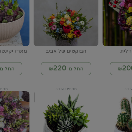
דלית
הבוקטים של אביב
מארז יקינטו
220
20
החל מ-₪
החל מ-
מק"ט 3160
מק"ט 61