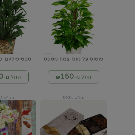
פוטוס על מוס-צמח מטפס
ספטיפיליום-פ
0
150
החל מ-₪
החל מ-₪
מק"ט 3031
מק"ט 3032