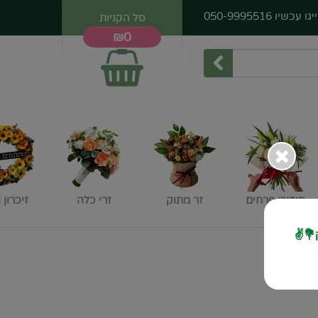
יגו עכשיו
050-9995516
סל הקניות
₪0
סידורי פרחים
זר מתוק
זרי כלה
זיכרון 
💐✌️