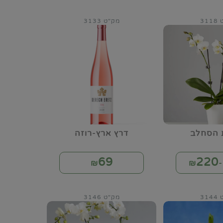
31
מק"ט 3133
 הסחלב
דרץ ארץ-רוזה
69
220
₪
₪
31
מק"ט 3146