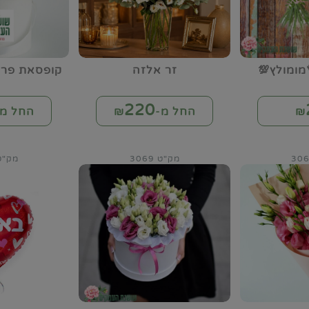
מומולץ💯
זר אלזה
קופסאת פרח
220
₪
החל מ-₪
החל מ-
מק"ט 3069
מק"ט 73