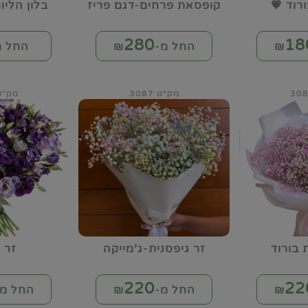
ורוד 💗
קופסאת פרחים-דגם פריז
בלון הלי
280
18
החל מ-₪
החל מ
מק"ט 3087
מק"ט 88
 בורוד
זר גיפסנית-ג'מייקה
זר 
220
22
החל מ-₪
החל מ-