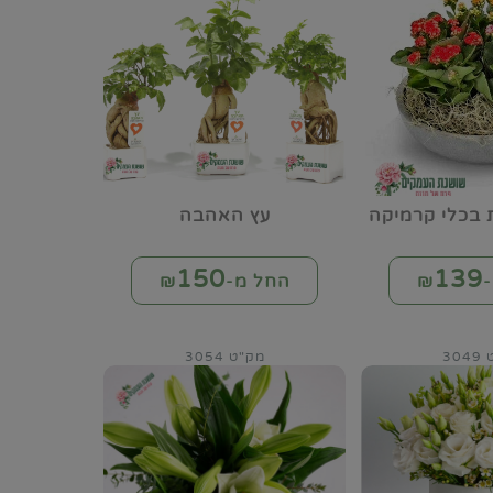
ת בכלי קרמיקה
עץ האהבה
150
139
₪
החל מ-₪
30
מק"ט 3054