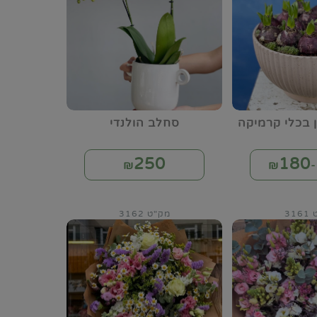
ן בכלי קרמיקה
סחלב הולנדי
250
180
₪
₪
31
מק"ט 3162