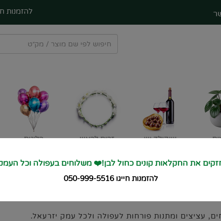
להזמנות חי
ר
ים
שוקולד ויין
זרים לראש
בלונים
קים את החקלאות קונים כחול לבן!❤️ משלוחים בעפולה וכל העמק
חי פרחים ל
עפולה ולכל העמק
זרים מיוחדים
❤️
להזמנות חייגו 050-999-5516
, עציצים ומתנות פורחות לעפולה ולכל עמק יזרעאל.