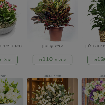
ריחה בלבן
עציץ קרוטון
מארז ניצניו
110
13
החל מ-₪
החל מ-
מק"ט 3038
מק"ט 49