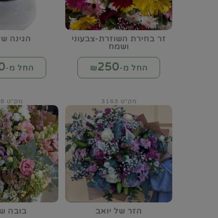
זר בחירת השוזרת-צבעוני
הגינה של
ושמח
0
250
החל מ-₪
החל מ-₪
מק"ט 3163
מק"ט 3168
הזר של יואב
בובה של