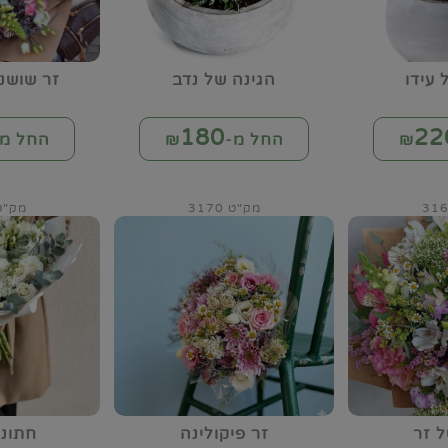
 עידו
הגינה של נדב
זר שושנ
180
22
החל מ-₪
החל מ-
מק"ט 3170
מק"ט 75
 זר
זר פיקולינה
חתונ