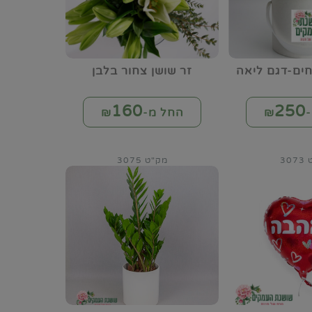
ים-דגם ליאה
זר שושן צחור בלבן
160
250
₪
החל מ-₪
30
מק"ט 3075