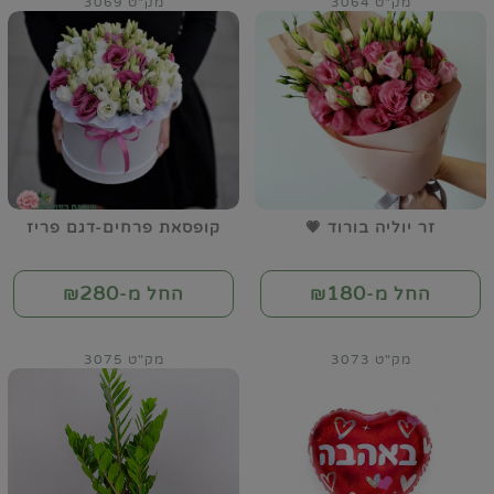
מק"ט 3064
מק"ט 3069
זר יוליה בורוד 💗
קופסאת פרחים-דגם פריז
280
180
החל מ-₪
החל מ-₪
מק"ט 3073
מק"ט 3075