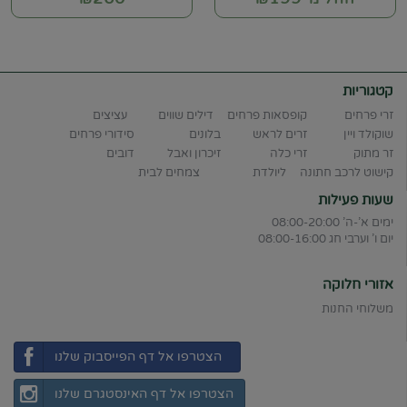
קטגוריות
זרי פרחים
קופסאות פרחים
דילים שווים
עציצים
שוקולד ויין
זרים לראש
בלונים
סידורי פרחים
זר מתוק
זרי כלה
זיכרון ואבל
דובים
קישוט לרכב חתונה
ליולדת
צמחים לבית
שעות פעילות
ימים א'-ה' 08:00-20:00
יום ו' וערבי חג 08:00-16:00
אזורי חלוקה
משלוחי החנות
הצטרפו אל דף הפייסבוק שלנו
הצטרפו אל דף האינסטגרם שלנו