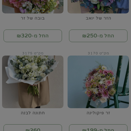
הזר של יואב
בובה של זר
320
250
החל מ-₪
החל מ-₪
מק"ט 3170
מק"ט 3175
זר פיקולינה
חתונה לבנה
260
199
החל מ-₪
₪