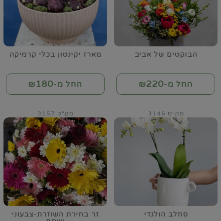
הבוקטים של אביב
מארז יקינטון בכלי קרמיקה
180
220
החל מ-₪
החל מ-₪
מק"ט 3146
מק"ט 3157
סחלב הולנדי
זר בחירת השוזרת-צבעוני