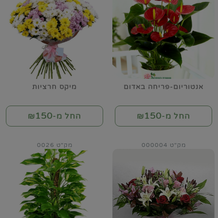
אנטוריום-פריחה באדום
מיקס חרציות
150
150
החל מ-₪
החל מ-₪
מק"ט 000004
מק"ט 0026