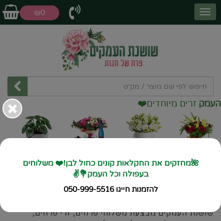
₪0
דים
❤️
זרי פרחים
קופסאות
דילים שווים
עציצים
פרחים
🌺מחזקים את החקלאות קונים כחול לבן!❤️ משלוחים
בעפולה וכל העמק💐✌️
ראשי
מחירון משלוחים
מרחביה ( קיבוץ )
להזמנות חייגו 050-999-5516
משלוחי פרחים מרחביה ( קיבוץ )
שושנת העמקים מבצעת משלוחי פרחים, זרי פרחים,