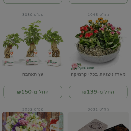
מק"ט 1045
מק"ט 3030
מארז ניצניות בכלי קרמיקה
עץ האהבה
150
139
החל מ-₪
החל מ-₪
מק"ט 3031
מק"ט 3032