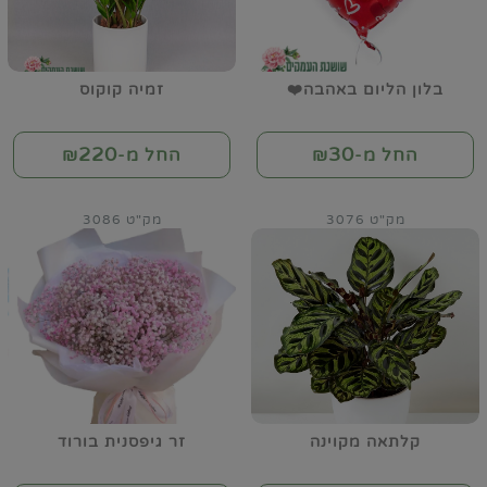
בלון הליום באהבה❤️
זמיה קוקוס
220
30
החל מ-₪
החל מ-₪
מק"ט 3076
מק"ט 3086
קלתאה מקוינה
זר גיפסנית בורוד