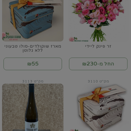
זר פינק ליידי
מארז שוקולדים-סולו טבעוני
ללא גלוטן
55
230
החל מ-₪
₪
מק"ט 3110
מק"ט 3113