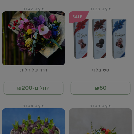
מק"ט 3139
מק"ט 3142
סט בלגי
הזר של דלית
200
60
₪
החל מ-₪
מק"ט 3143
מק"ט 3144