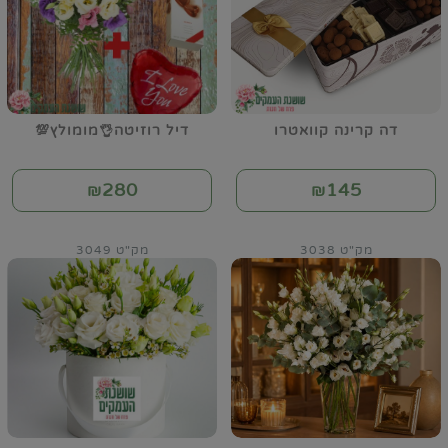
דה קרינה קוואטרו
דיל רוזיטה👌מומולץ💯
280
145
₪
₪
מק"ט 3038
מק"ט 3049