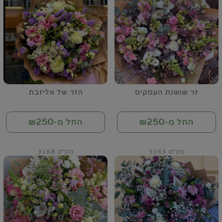
זר שושנת העמקים
הזר של אליזבת
250
250
החל מ-₪
החל מ-₪
מק"ט 3163
מק"ט 3168