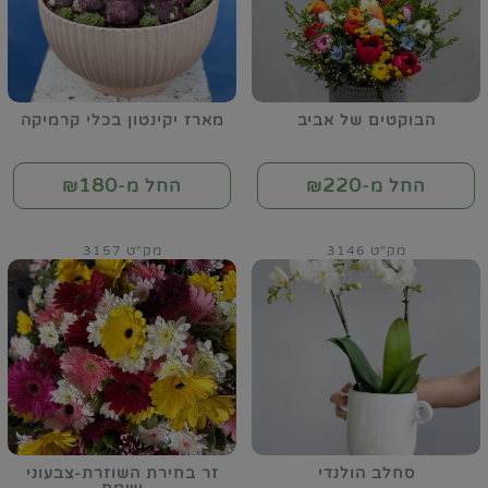
הבוקטים של אביב
מארז יקינטון בכלי קרמיקה
180
220
החל מ-₪
החל מ-₪
מק"ט 3146
מק"ט 3157
סחלב הולנדי
זר בחירת השוזרת-צבעוני