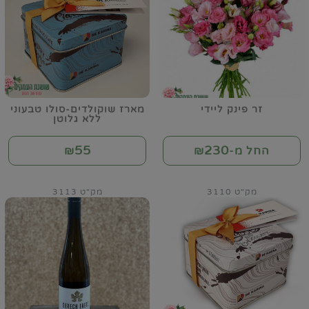
זר פינק ליידי
מארז שוקולדים-סולו טבעוני
ללא גלוטן
55
230
החל מ-₪
₪
מק"ט 3110
מק"ט 3113