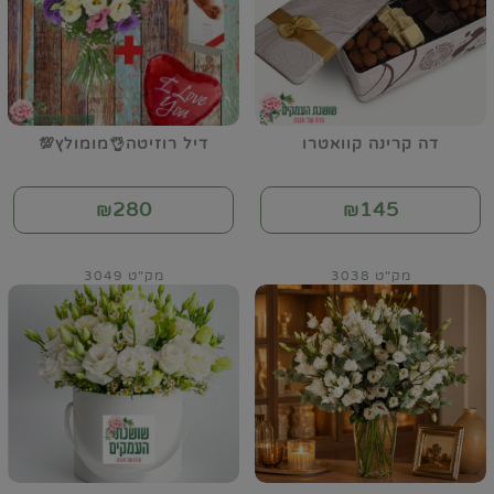
דה קרינה קוואטרו
דיל רוזיטה👌מומולץ💯
280
145
₪
₪
מק"ט 3038
מק"ט 3049