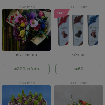
מק"ט 3139
מק"ט 3142
סט בלגי
הזר של דלית
200
60
₪
החל מ-₪
מק"ט 3143
מק"ט 3144