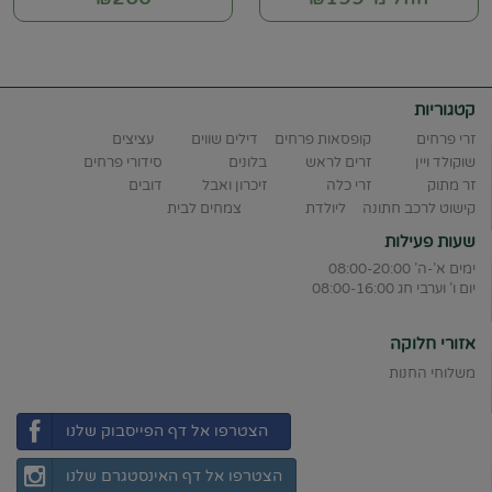
קטגוריות
זרי פרחים
קופסאות פרחים
דילים שווים
עציצים
שוקולד ויין
זרים לראש
בלונים
סידורי פרחים
זר מתוק
זרי כלה
זיכרון ואבל
דובים
קישוט לרכב חתונה
ליולדת
צמחים לבית
שעות פעילות
ימים א'-ה' 08:00-20:00
יום ו' וערבי חג 08:00-16:00
אזורי חלוקה
משלוחי החנות
הצטרפו אל דף הפייסבוק שלנו
הצטרפו אל דף האינסטגרם שלנו