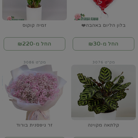
בלון הליום באהבה❤️
זמיה קוקוס
220
30
החל מ-₪
החל מ-₪
מק"ט 3076
מק"ט 3086
קלתאה מקוינה
זר גיפסנית בורוד