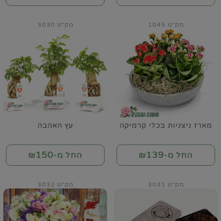
מק"ט 1045
מק"ט 3030
מארז ניצניות בכלי קרמיקה
עץ האהבה
150
139
החל מ-₪
החל מ-₪
מק"ט 3031
מק"ט 3032