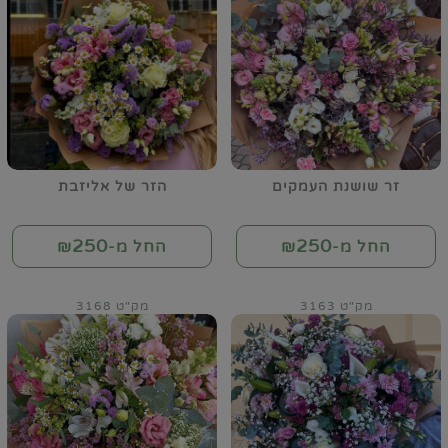
זר שושנת העמקים
הזר של אליזבת
250
250
החל מ-₪
החל מ-₪
מק"ט 3163
מק"ט 3168