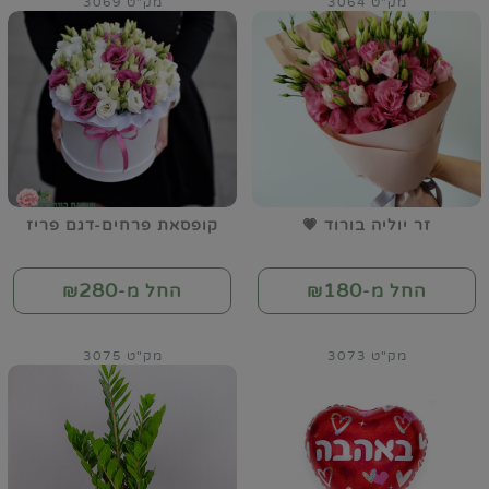
מק"ט 3064
מק"ט 3069
זר יוליה בורוד 💗
קופסאת פרחים-דגם פריז
280
180
החל מ-₪
החל מ-₪
מק"ט 3073
מק"ט 3075