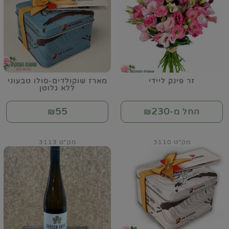
זר פינק ליידי
מארז שוקולדים-סולו טבעוני
ללא גלוטן
55
230
החל מ-₪
₪
מק"ט 3110
מק"ט 3113