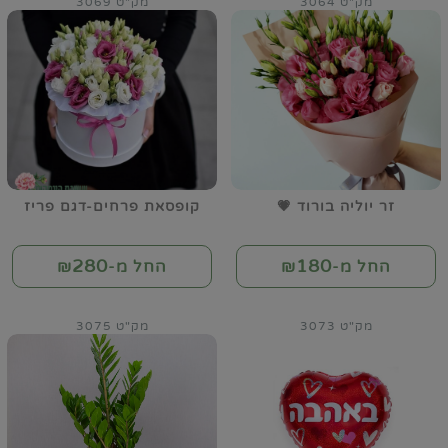
מק"ט 3064
מק"ט 3069
זר יוליה בורוד 💗
קופסאת פרחים-דגם פריז
280
180
החל מ-₪
החל מ-₪
מק"ט 3073
מק"ט 3075