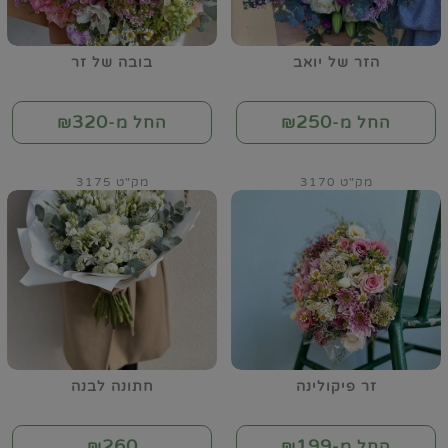
הזר של יואב
בובה של זר
320
250
החל מ-₪
החל מ-₪
מק"ט 3170
מק"ט 3175
זר פיקולינה
חתונה לבנה
260
199
החל מ-₪
₪