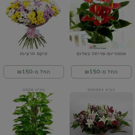
אנטוריום-פריחה באדום
מיקס חרציות
150
150
החל מ-₪
החל מ-₪
מק"ט 000004
מק"ט 0026