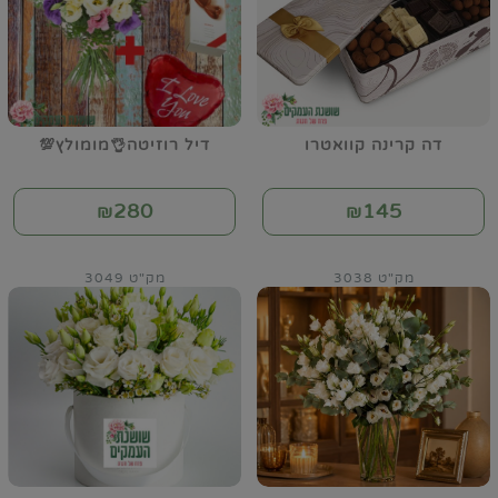
דה קרינה קוואטרו
דיל רוזיטה👌מומולץ💯
280
145
₪
₪
מק"ט 3038
מק"ט 3049