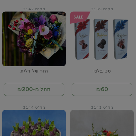
מק"ט 3139
מק"ט 3142
סט בלגי
הזר של דלית
200
60
₪
החל מ-₪
מק"ט 3143
מק"ט 3144