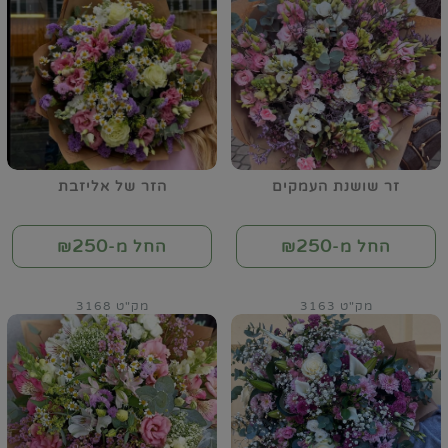
זר שושנת העמקים
הזר של אליזבת
250
250
החל מ-₪
החל מ-₪
מק"ט 3163
מק"ט 3168