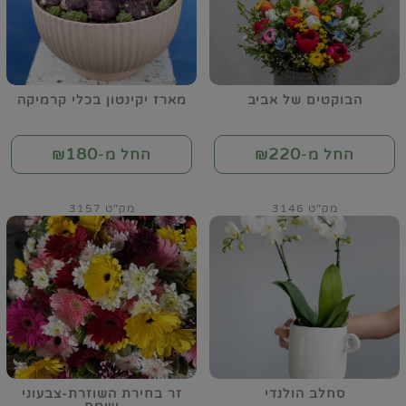
הבוקטים של אביב
מארז יקינטון בכלי קרמיקה
180
220
החל מ-₪
החל מ-₪
מק"ט 3146
מק"ט 3157
סחלב הולנדי
זר בחירת השוזרת-צבעוני