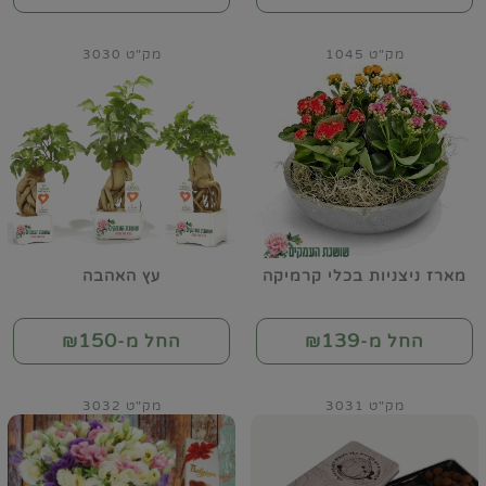
מק"ט 1045
מק"ט 3030
מארז ניצניות בכלי קרמיקה
עץ האהבה
150
139
החל מ-₪
החל מ-₪
מק"ט 3031
מק"ט 3032