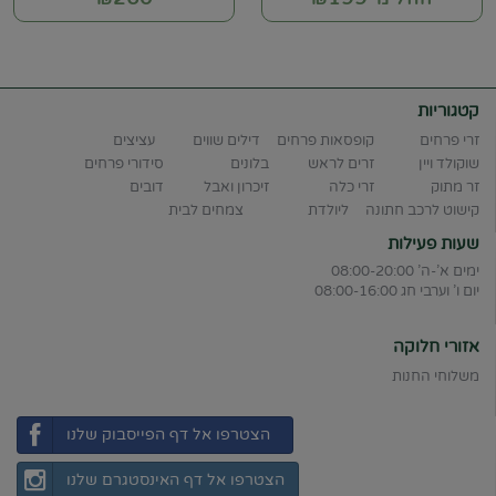
קטגוריות
זרי פרחים
קופסאות פרחים
דילים שווים
עציצים
שוקולד ויין
זרים לראש
בלונים
סידורי פרחים
זר מתוק
זרי כלה
זיכרון ואבל
דובים
קישוט לרכב חתונה
ליולדת
צמחים לבית
שעות פעילות
ימים א'-ה' 08:00-20:00
יום ו' וערבי חג 08:00-16:00
אזורי חלוקה
משלוחי החנות
הצטרפו אל דף הפייסבוק שלנו
הצטרפו אל דף האינסטגרם שלנו