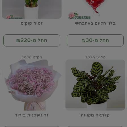
בלון הליום באהבה❤️
זמיה קוקוס
220
30
החל מ-₪
החל מ-₪
מק"ט 3076
מק"ט 3086
קלתאה מקוינה
זר גיפסנית בורוד