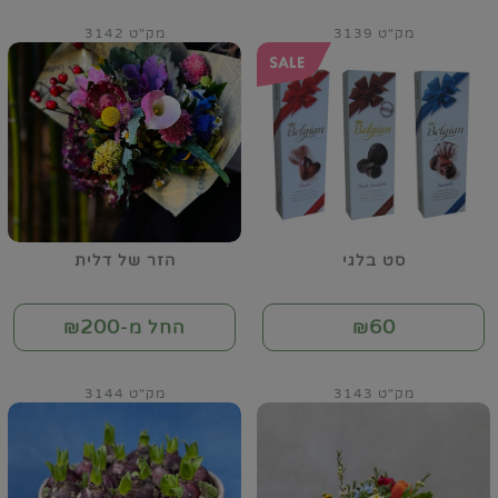
מק"ט 3139
מק"ט 3142
סט בלגי
הזר של דלית
200
60
₪
החל מ-₪
מק"ט 3143
מק"ט 3144