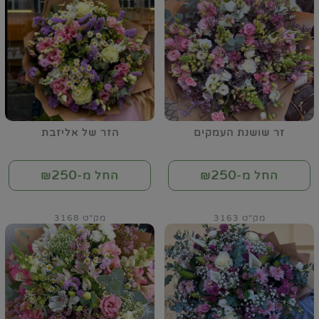
זר שושנת העמקים
הזר של אליזבת
250
250
החל מ-₪
החל מ-₪
מק"ט 3163
מק"ט 3168