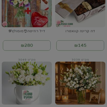
דה קרינה קוואטרו
דיל רוזיטה👌מומולץ💯
280
145
₪
₪
מק"ט 3038
מק"ט 3049