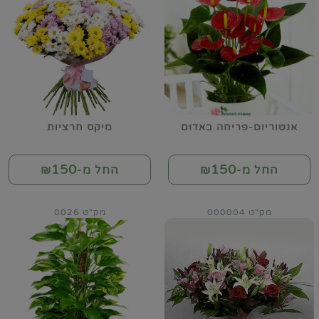
אנטוריום-פריחה באדום
מיקס חרציות
150
150
החל מ-₪
החל מ-₪
מק"ט 000004
מק"ט 0026