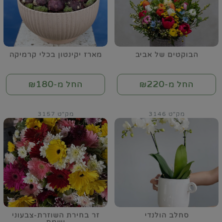
הבוקטים של אביב
מארז יקינטון בכלי קרמיקה
180
220
החל מ-₪
החל מ-₪
מק"ט 3146
מק"ט 3157
סחלב הולנדי
זר בחירת השוזרת-צבעוני