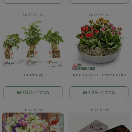
מק"ט 1045
מק"ט 3030
מארז ניצניות בכלי קרמיקה
עץ האהבה
150
139
החל מ-₪
החל מ-₪
מק"ט 3031
מק"ט 3032