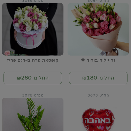
מק"ט 3064
מק"ט 3069
זר יוליה בורוד 💗
קופסאת פרחים-דגם פריז
280
180
החל מ-₪
החל מ-₪
מק"ט 3073
מק"ט 3075