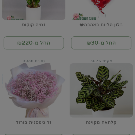
בלון הליום באהבה❤️
זמיה קוקוס
220
30
החל מ-₪
החל מ-₪
מק"ט 3076
מק"ט 3086
קלתאה מקוינה
זר גיפסנית בורוד