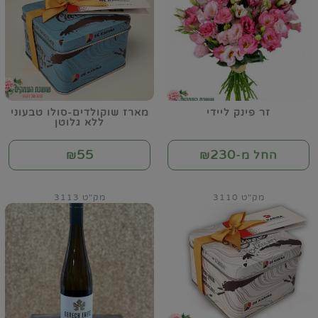
זר פינק ליידי
מארז שוקולדים-סולו טבעוני
ללא גלוטן
55
230
החל מ-₪
₪
מק"ט 3110
מק"ט 3113