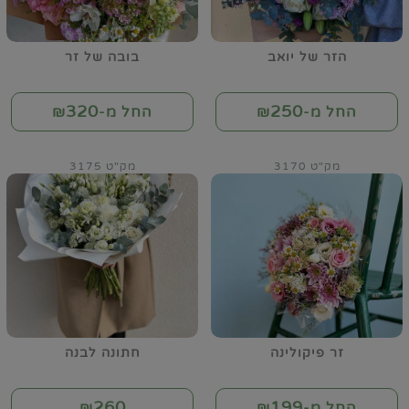
הזר של יואב
בובה של זר
320
250
החל מ-₪
החל מ-₪
מק"ט 3170
מק"ט 3175
זר פיקולינה
חתונה לבנה
260
199
החל מ-₪
₪