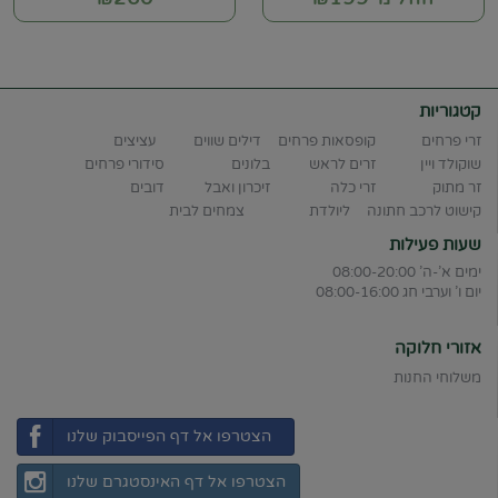
קטגוריות
זרי פרחים
קופסאות פרחים
דילים שווים
עציצים
שוקולד ויין
זרים לראש
בלונים
סידורי פרחים
זר מתוק
זרי כלה
זיכרון ואבל
דובים
קישוט לרכב חתונה
ליולדת
צמחים לבית
שעות פעילות
ימים א'-ה' 08:00-20:00
יום ו' וערבי חג 08:00-16:00
אזורי חלוקה
משלוחי החנות
הצטרפו אל דף הפייסבוק שלנו
הצטרפו אל דף האינסטגרם שלנו