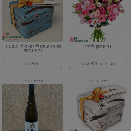
זר פינק ליידי
מארז שוקולדים-סולו טבעוני
ללא גלוטן
55
230
החל מ-₪
₪
מק"ט 3110
מק"ט 3113