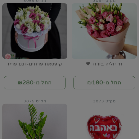
מק"ט 3064
מק"ט 3069
זר יוליה בורוד 💗
קופסאת פרחים-דגם פריז
280
180
החל מ-₪
החל מ-₪
מק"ט 3073
מק"ט 3075