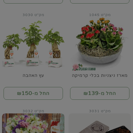
מק"ט 1045
מק"ט 3030
מארז ניצניות בכלי קרמיקה
עץ האהבה
150
139
החל מ-₪
החל מ-₪
מק"ט 3031
מק"ט 3032