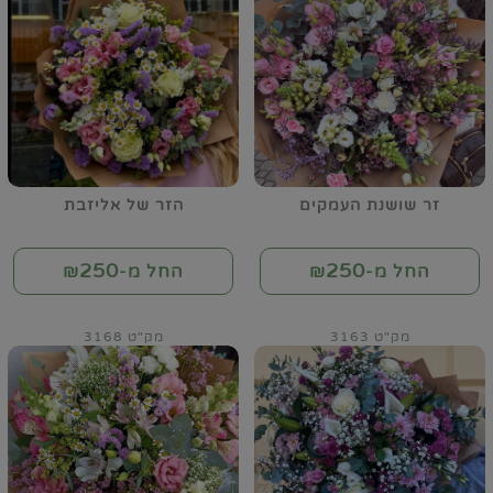
זר שושנת העמקים
הזר של אליזבת
250
250
החל מ-₪
החל מ-₪
מק"ט 3163
מק"ט 3168