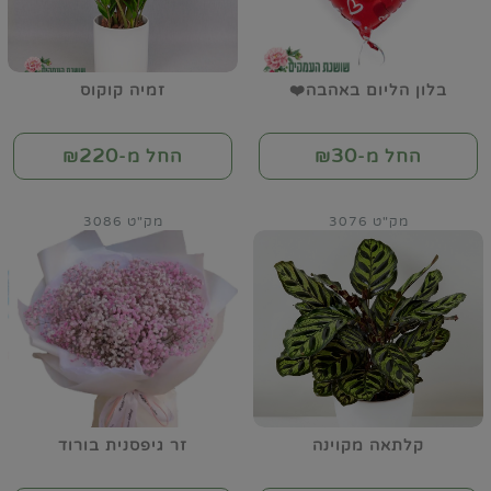
בלון הליום באהבה❤️
זמיה קוקוס
220
30
החל מ-₪
החל מ-₪
מק"ט 3076
מק"ט 3086
קלתאה מקוינה
זר גיפסנית בורוד