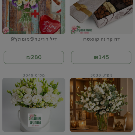
דה קרינה קוואטרו
דיל רוזיטה👌מומולץ💯
280
145
₪
₪
מק"ט 3038
מק"ט 3049