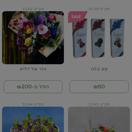
מק"ט 3139
מק"ט 3142
סט בלגי
הזר של דלית
200
60
₪
החל מ-₪
מק"ט 3143
מק"ט 3144