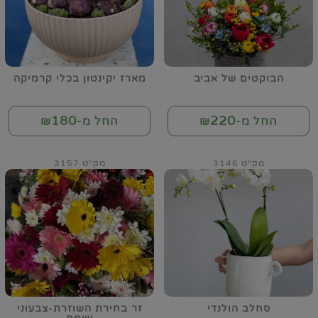
הבוקטים של אביב
מארז יקינטון בכלי קרמיקה
180
220
החל מ-₪
החל מ-₪
מק"ט 3146
מק"ט 3157
סחלב הולנדי
זר בחירת השוזרת-צבעוני