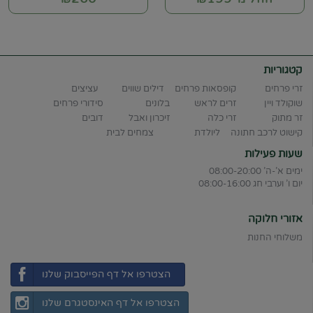
קטגוריות
זרי פרחים
קופסאות פרחים
דילים שווים
עציצים
שוקולד ויין
זרים לראש
בלונים
סידורי פרחים
זר מתוק
זרי כלה
זיכרון ואבל
דובים
קישוט לרכב חתונה
ליולדת
צמחים לבית
שעות פעילות
ימים א'-ה' 08:00-20:00
יום ו' וערבי חג 08:00-16:00
אזורי חלוקה
משלוחי החנות
הצטרפו אל דף הפייסבוק שלנו
הצטרפו אל דף האינסטגרם שלנו