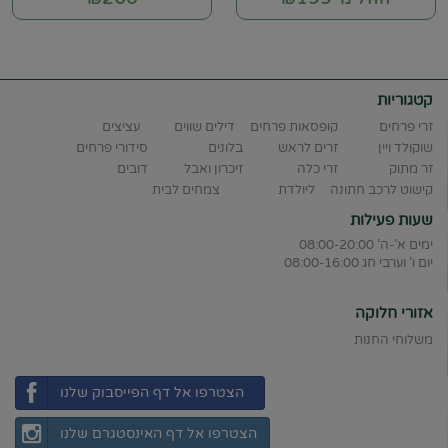
קטגוריות
זרי פרחים
קופסאות פרחים
דילים שווים
עציצים
שוקולד ויין
זרים לראש
בלונים
סידורי פרחים
זר מתוק
זרי כלה
זיכרון ואבל
דובים
קישוט לרכב חתונה
ליולדת
צמחים לבית
שעות פעילות
ימים א'-ה' 08:00-20:00
יום ו' וערבי חג 08:00-16:00
אזורי חלוקה
משלוחי החנות
הצטרפו אל דף הפייסבוק שלנו
הצטרפו אל דף האינסטגרם שלנו