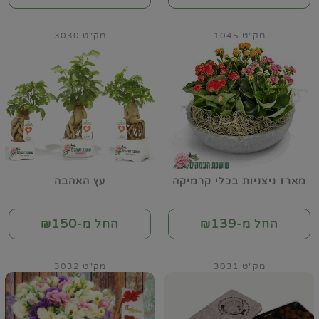
מק"ט 1045
מק"ט 3030
מארז ניצניות בכלי קרמיקה
עץ האהבה
150
139
החל מ-₪
החל מ-₪
מק"ט 3031
מק"ט 3032