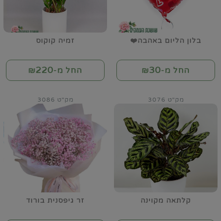
בלון הליום באהבה❤️
זמיה קוקוס
220
30
החל מ-₪
החל מ-₪
מק"ט 3076
מק"ט 3086
קלתאה מקוינה
זר גיפסנית בורוד