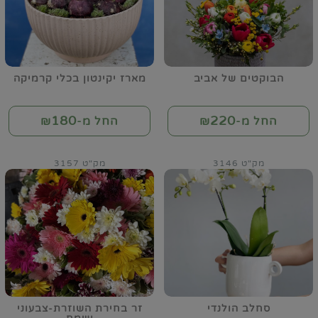
הבוקטים של אביב
מארז יקינטון בכלי קרמיקה
180
220
החל מ-₪
החל מ-₪
מק"ט 3146
מק"ט 3157
סחלב הולנדי
זר בחירת השוזרת-צבעוני