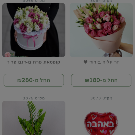
מק"ט 3064
מק"ט 3069
זר יוליה בורוד 💗
קופסאת פרחים-דגם פריז
280
180
החל מ-₪
החל מ-₪
מק"ט 3073
מק"ט 3075