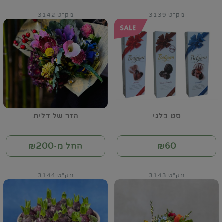
מק"ט 3139
מק"ט 3142
סט בלגי
הזר של דלית
200
60
₪
החל מ-₪
מק"ט 3143
מק"ט 3144