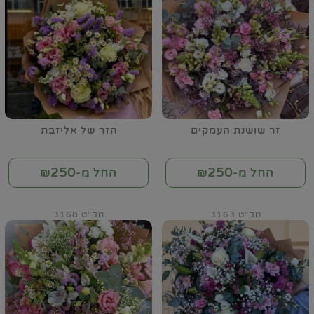
זר שושנת העמקים
הזר של אליזבת
250
250
החל מ-₪
החל מ-₪
מק"ט 3163
מק"ט 3168