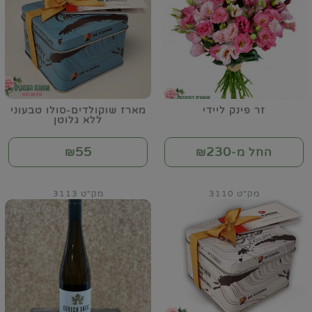
זר פינק ליידי
מארז שוקולדים-סולו טבעוני
ללא גלוטן
55
230
החל מ-₪
₪
מק"ט 3110
מק"ט 3113