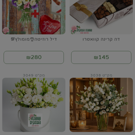
דה קרינה קוואטרו
דיל רוזיטה👌מומולץ💯
280
145
₪
₪
מק"ט 3038
מק"ט 3049