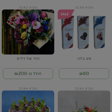
מק"ט 3139
מק"ט 3142
סט בלגי
הזר של דלית
200
60
₪
החל מ-₪
מק"ט 3143
מק"ט 3144