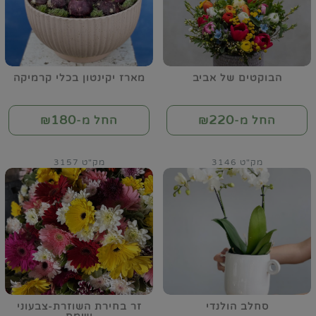
הבוקטים של אביב
מארז יקינטון בכלי קרמיקה
180
220
החל מ-₪
החל מ-₪
מק"ט 3146
מק"ט 3157
סחלב הולנדי
זר בחירת השוזרת-צבעוני