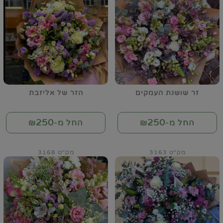
זר שושנת העמקים
הזר של אליזבת
250
250
החל מ-₪
החל מ-₪
מק"ט 3163
מק"ט 3168