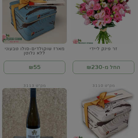
זר פינק ליידי
מארז שוקולדים-סולו טבעוני
ללא גלוטן
55
230
החל מ-₪
₪
מק"ט 3110
מק"ט 3113