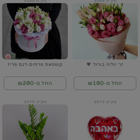
מק"ט 3064
מק"ט 3069
זר יוליה בורוד 💗
קופסאת פרחים-דגם פריז
280
180
החל מ-₪
החל מ-₪
מק"ט 3073
מק"ט 3075