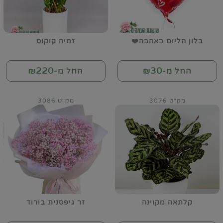
בלון הליום באהבה❤️
זמיה קוקוס
220
30
החל מ-₪
החל מ-₪
מק"ט 3076
מק"ט 3086
קלתאה מקוינה
זר גיפסנית בורוד