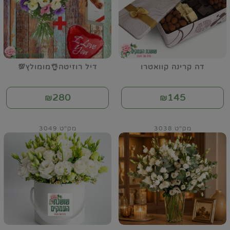
דה קרינה קוואטרו
דיל רוזיטה👌מומולץ💯
280
145
₪
₪
מק"ט 3038
מק"ט 3049