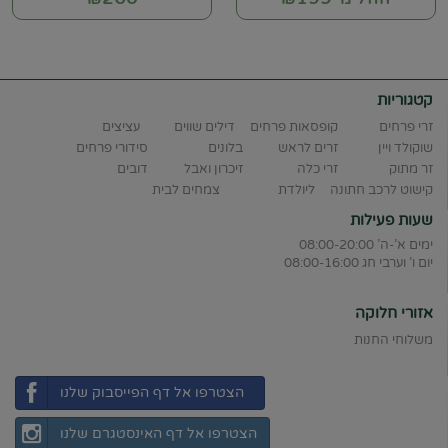
קטגוריות
זרי פרחים
קופסאות פרחים
דילים שווים
עציצים
שוקולד ויין
זרים לראש
בלונים
סידורי פרחים
זר מתוק
זרי כלה
זיכרון ואבל
דובים
קישוט לרכב חתונה
ליולדת
צמחים לבית
שעות פעילות
ימים א'-ה' 08:00-20:00
יום ו' וערבי חג 08:00-16:00
אזורי חלוקה
משלוחי החנות
הצטרפו אל דף הפייסבוק שלנו
הצטרפו אל דף האינסטגרם שלנו