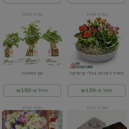
מק"ט 1045
מק"ט 3030
מארז ניצניות בכלי קרמיקה
עץ האהבה
150
139
החל מ-₪
החל מ-₪
מק"ט 3031
מק"ט 3032