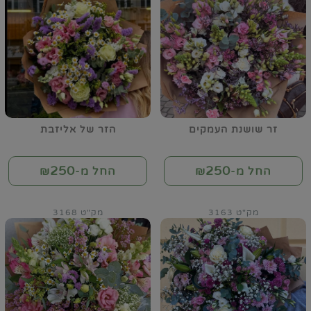
זר שושנת העמקים
הזר של אליזבת
250
250
החל מ-₪
החל מ-₪
מק"ט 3163
מק"ט 3168