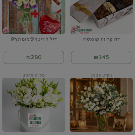
דה קרינה קוואטרו
דיל רוזיטה👌מומולץ💯
280
145
₪
₪
מק"ט 3038
מק"ט 3049