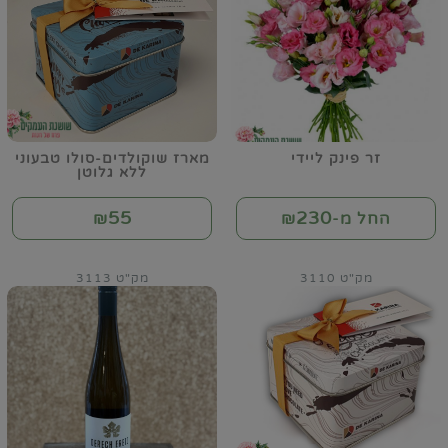
זר פינק ליידי
מארז שוקולדים-סולו טבעוני
ללא גלוטן
55
230
החל מ-₪
₪
מק"ט 3110
מק"ט 3113