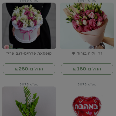
מק"ט 3064
מק"ט 3069
זר יוליה בורוד 💗
קופסאת פרחים-דגם פריז
280
180
החל מ-₪
החל מ-₪
מק"ט 3073
מק"ט 3075