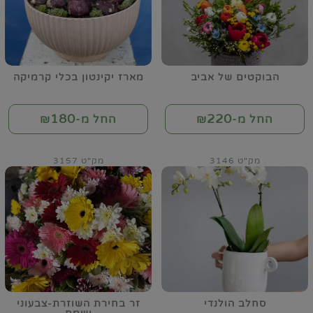
הבוקטים של אביב
מארז יקינטון בכלי קרמיקה
180
220
החל מ-₪
החל מ-₪
מק"ט 3146
מק"ט 3157
סחלב הולנדי
זר בחירת השוזרת-צבעוני