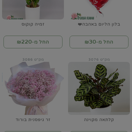
בלון הליום באהבה❤️
זמיה קוקוס
220
30
החל מ-₪
החל מ-₪
מק"ט 3076
מק"ט 3086
קלתאה מקוינה
זר גיפסנית בורוד