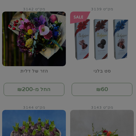
מק"ט 3139
מק"ט 3142
סט בלגי
הזר של דלית
200
60
₪
החל מ-₪
מק"ט 3143
מק"ט 3144