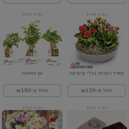
מק"ט 1045
מק"ט 3030
מארז ניצניות בכלי קרמיקה
עץ האהבה
150
139
החל מ-₪
החל מ-₪
מק"ט 3031
מק"ט 3032