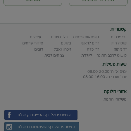
קטגוריות
זרי פרחים
קופסאות פרחים
דילים שווים
עציצים
שוקולד ויין
זרים לראש
בלונים
סידורי פרחים
זר מתוק
זרי כלה
זיכרון ואבל
דובים
קישוט לרכב חתונה
ליולדת
צמחים לבית
שעות פעילות
ימים א'-ה' 08:00-20:00
יום ו' וערבי חג 08:00-16:00
אזורי חלוקה
משלוחי החנות
הצטרפו אל דף הפייסבוק שלנו
הצטרפו אל דף האינסטגרם שלנו