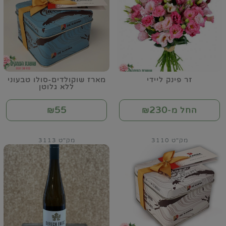
זר פינק ליידי
מארז שוקולדים-סולו טבעוני
ללא גלוטן
55
230
החל מ-₪
₪
מק"ט 3110
מק"ט 3113