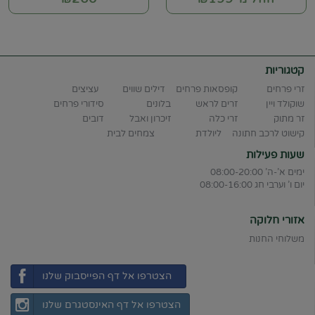
קטגוריות
זרי פרחים
קופסאות פרחים
דילים שווים
עציצים
שוקולד ויין
זרים לראש
בלונים
סידורי פרחים
זר מתוק
זרי כלה
זיכרון ואבל
דובים
קישוט לרכב חתונה
ליולדת
צמחים לבית
שעות פעילות
ימים א'-ה' 08:00-20:00
יום ו' וערבי חג 08:00-16:00
אזורי חלוקה
משלוחי החנות
הצטרפו אל דף הפייסבוק שלנו
הצטרפו אל דף האינסטגרם שלנו