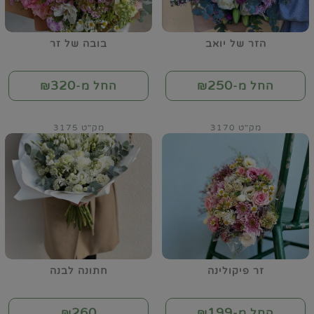
הזר של יואב
בובה של זר
320
250
החל מ-₪
החל מ-₪
מק"ט 3170
מק"ט 3175
זר פיקולינה
חתונה לבנה
260
199
החל מ-₪
₪