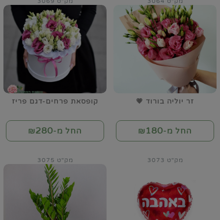
מק"ט 3064
מק"ט 3069
זר יוליה בורוד 💗
קופסאת פרחים-דגם פריז
280
180
החל מ-₪
החל מ-₪
מק"ט 3073
מק"ט 3075