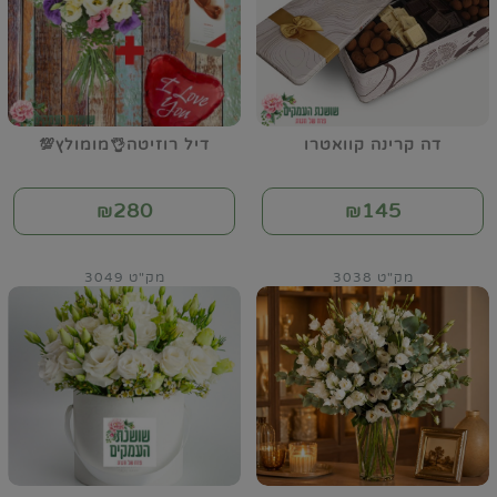
דה קרינה קוואטרו
דיל רוזיטה👌מומולץ💯
280
145
₪
₪
מק"ט 3038
מק"ט 3049