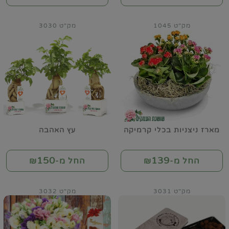
מק"ט 1045
מק"ט 3030
מארז ניצניות בכלי קרמיקה
עץ האהבה
150
139
החל מ-₪
החל מ-₪
מק"ט 3031
מק"ט 3032