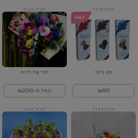
מק"ט 3139
מק"ט 3142
סט בלגי
הזר של דלית
200
60
₪
החל מ-₪
מק"ט 3143
מק"ט 3144