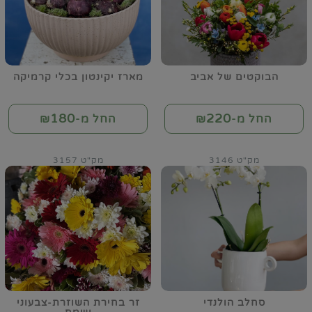
הבוקטים של אביב
מארז יקינטון בכלי קרמיקה
180
220
החל מ-₪
החל מ-₪
מק"ט 3146
מק"ט 3157
סחלב הולנדי
זר בחירת השוזרת-צבעוני