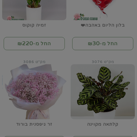
בלון הליום באהבה❤️
זמיה קוקוס
220
30
החל מ-₪
החל מ-₪
מק"ט 3076
מק"ט 3086
קלתאה מקוינה
זר גיפסנית בורוד