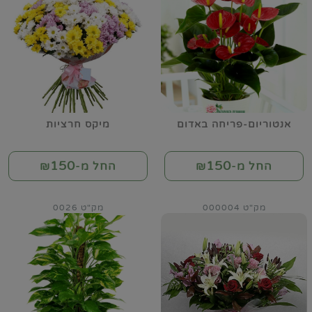
אנטוריום-פריחה באדום
מיקס חרציות
150
150
החל מ-₪
החל מ-₪
מק"ט 000004
מק"ט 0026