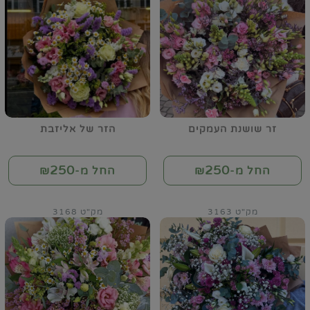
זר שושנת העמקים
הזר של אליזבת
250
250
החל מ-₪
החל מ-₪
מק"ט 3163
מק"ט 3168