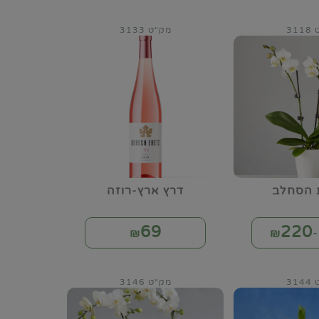
31
מק"ט 3133
 הסחלב
דרץ ארץ-רוזה
69
220
₪
₪
31
מק"ט 3146