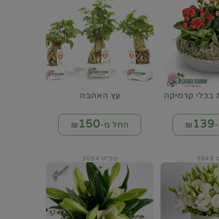
ת בכלי קרמיקה
עץ האהבה
150
139
₪
החל מ-₪
30
מק"ט 3054