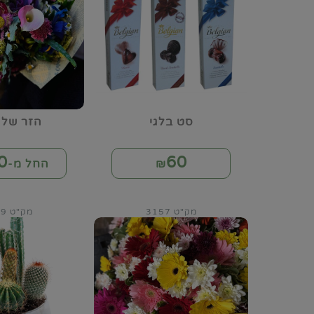
סט בלגי
הזר של 
0
60
₪
החל מ-₪
מק"ט 3157
מק"ט 3159