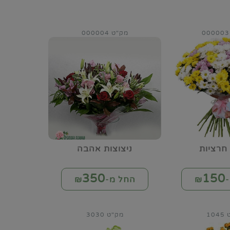
מק"ט 000004
חרציות
ניצוצות אהבה
350
150
₪
החל מ-₪
10
מק"ט 3030