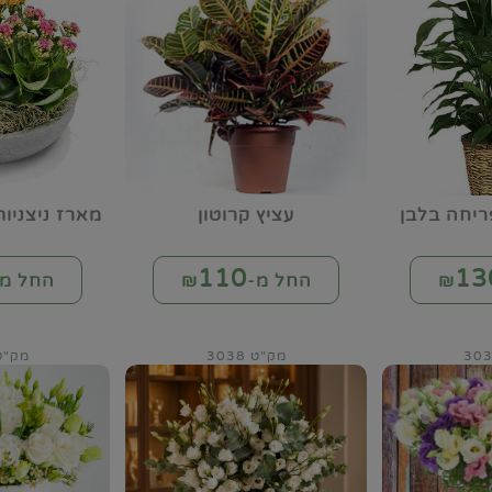
ריחה בלבן
עציץ קרוטון
מארז ניצניו
110
13
החל מ-₪
החל מ-
מק"ט 3038
מק"ט 49