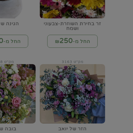
זר בחירת השוזרת-צבעוני
הגינה של
ושמח
0
250
החל מ-₪
החל מ-₪
מק"ט 3163
מק"ט 3168
הזר של יואב
בובה של