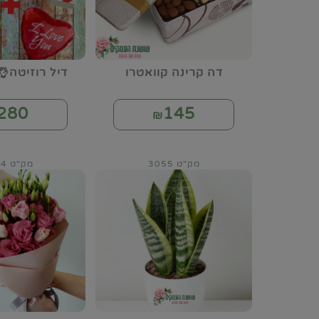
דה קרינה קוואטרו
דיל רוזיטה👌
280
145
₪
מק"ט 3055
מק"ט 3064