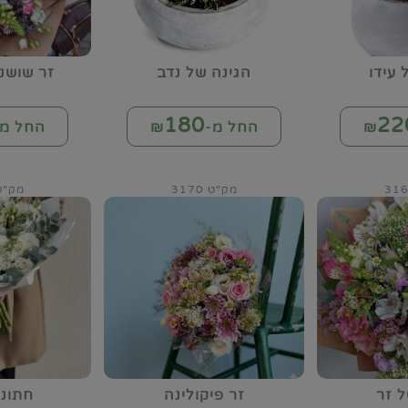
 עידו
הגינה של נדב
זר שושנ
180
22
החל מ-₪
החל מ-
מק"ט 3170
מק"ט 75
 זר
זר פיקולינה
חתונ