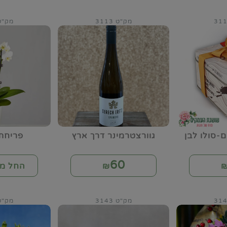
מק"ט 3113
מק"ט 18
-סולו לבן
גוורצטרמינר דרך ארץ
פריחת
60
₪
החל מ-
מק"ט 3143
מק"ט 44