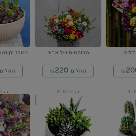
דלית
הבוקטים של אביב
מארז יקינטו
220
20
החל מ-₪
החל מ-
מק"ט 3160
מק"ט 61