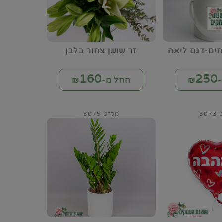
ים-דגם ליאה
זר שושן צחור בלבן
160
250
₪
החל מ-₪
30
מק"ט 3075