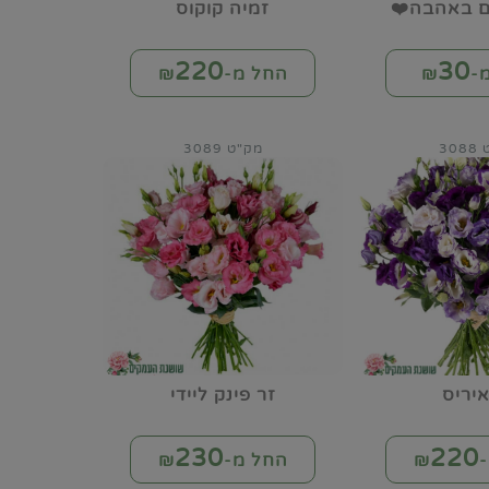
ום באהבה❤️
זמיה קוקוס
220
30
-₪
החל מ-₪
30
מק"ט 3089
איריס
זר פינק ליידי
230
220
₪
החל מ-₪