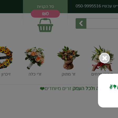
יגו עכשיו
050-9995516
סל הקניות
₪0
סידורי פרחים
זר מתוק
זרי כלה
זיכרון 
💐✌️
ק
זרים מיוחדים
❤️