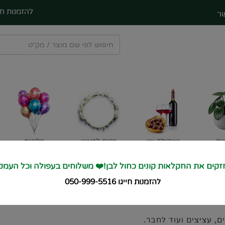
להזמנות חי
ר
ים
שוקולד ויין
זרים לראש
בלונים
קים את החקלאות קונים כחול לבן!❤️ משלוחים בעפולה וכל העמק
קלאות קונים כחול לבן משלוחי פרחים ל
עפולה ולכל העמ
להזמנות חייגו 050-999-5516
, עציצים ועוד לחבר.