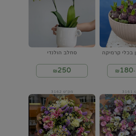
ן בכלי קרמיקה
סחלב הולנדי
250
180
₪
₪
31
מק"ט 3162