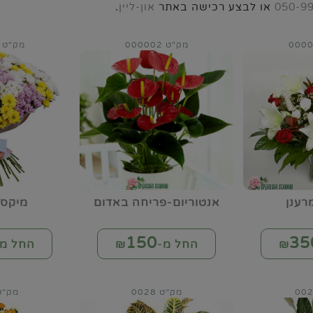
050-9
או לבצע רכישה באתר
און-ליין
.
מק"ט 000002
מק"ט 000003
רענן
אנטוריום-פריחה באדום
מיקס 
150
35
החל מ-₪
החל מ-
מק"ט 0028
מק"ט 45