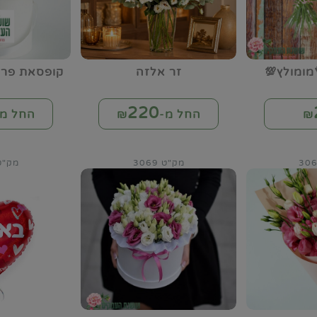
מומולץ💯
זר אלזה
קופסאת פרח
220
₪
החל מ-₪
החל מ-
מק"ט 3069
מק"ט 73