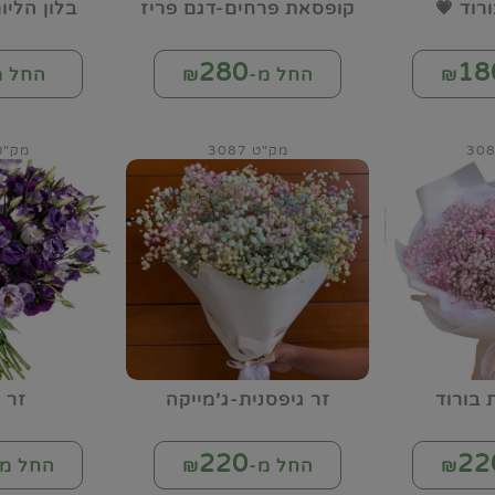
ורוד 💗
קופסאת פרחים-דגם פריז
בלון הלי
280
18
החל מ-₪
החל מ
מק"ט 3087
מק"ט 88
 בורוד
זר גיפסנית-ג'מייקה
זר 
220
22
החל מ-₪
החל מ-