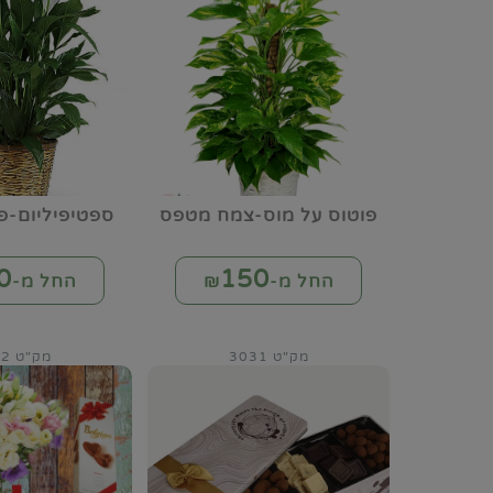
פוטוס על מוס-צמח מטפס
ספטיפיליום-פ
0
150
החל מ-₪
החל מ-₪
מק"ט 3031
מק"ט 3032