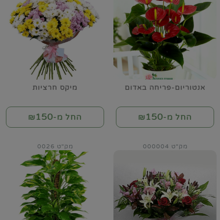
אנטוריום-פריחה באדום
מיקס חרציות
150
150
החל מ-₪
החל מ-₪
מק"ט 000004
מק"ט 0026