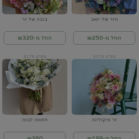
הזר של יואב
בובה של זר
320
250
החל מ-₪
החל מ-₪
מק"ט 3170
מק"ט 3175
זר פיקולינה
חתונה לבנה
260
199
החל מ-₪
₪