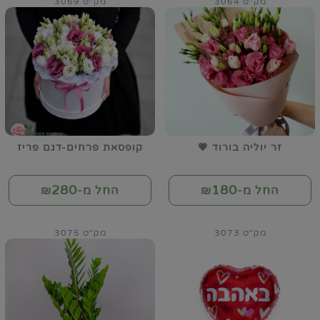
מק"ט 3064
מק"ט 3069
זר יוליה בורוד 💗
קופסאת פרחים-דגם פריז
280
180
החל מ-₪
החל מ-₪
מק"ט 3073
מק"ט 3075