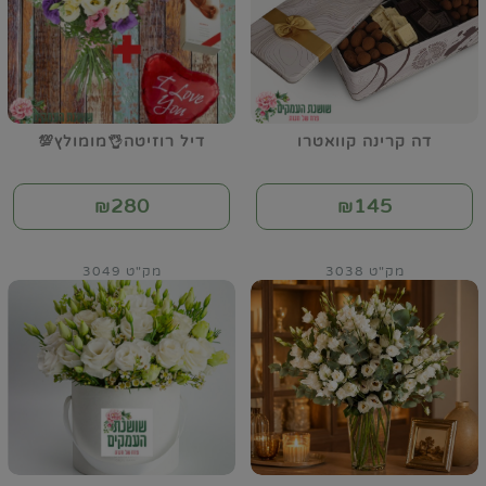
דה קרינה קוואטרו
דיל רוזיטה👌מומולץ💯
280
145
₪
₪
מק"ט 3038
מק"ט 3049