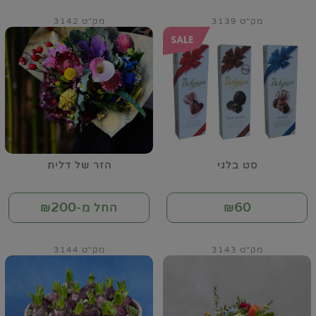
מק"ט 3139
מק"ט 3142
סט בלגי
הזר של דלית
200
60
₪
החל מ-₪
מק"ט 3143
מק"ט 3144