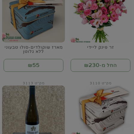
זר פינק ליידי
מארז שוקולדים-סולו טבעוני
ללא גלוטן
55
230
החל מ-₪
₪
מק"ט 3110
מק"ט 3113