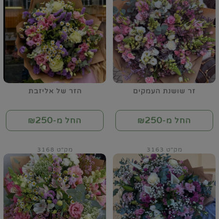
זר שושנת העמקים
הזר של אליזבת
250
250
החל מ-₪
החל מ-₪
מק"ט 3163
מק"ט 3168