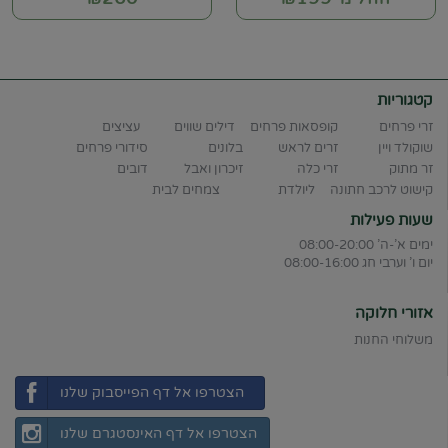
קטגוריות
זרי פרחים
קופסאות פרחים
דילים שווים
עציצים
שוקולד ויין
זרים לראש
בלונים
סידורי פרחים
זר מתוק
זרי כלה
זיכרון ואבל
דובים
קישוט לרכב חתונה
ליולדת
צמחים לבית
שעות פעילות
ימים א'-ה' 08:00-20:00
יום ו' וערבי חג 08:00-16:00
אזורי חלוקה
משלוחי החנות
הצטרפו אל דף הפייסבוק שלנו
הצטרפו אל דף האינסטגרם שלנו