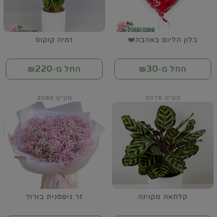
בלון הליום באהבה❤️
זמיה קוקוס
220
30
החל מ-₪
החל מ-₪
מק"ט 3076
מק"ט 3086
קלתאה מקוינה
זר גיפסנית בורוד