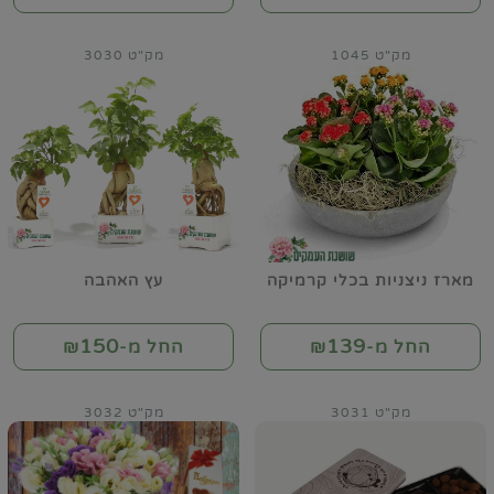
מק"ט 1045
מק"ט 3030
מארז ניצניות בכלי קרמיקה
עץ האהבה
150
139
החל מ-₪
החל מ-₪
מק"ט 3031
מק"ט 3032