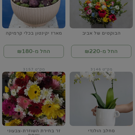
הבוקטים של אביב
מארז יקינטון בכלי קרמיקה
180
220
החל מ-₪
החל מ-₪
מק"ט 3146
מק"ט 3157
סחלב הולנדי
זר בחירת השוזרת-צבעוני