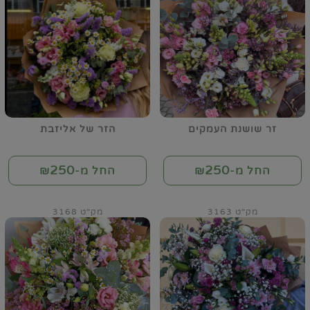
זר שושנת העמקים
הזר של אליזבת
250
250
החל מ-₪
החל מ-₪
מק"ט 3163
מק"ט 3168