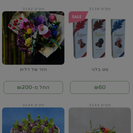
מק"ט 3139
מק"ט 3142
סט בלגי
הזר של דלית
200
60
₪
החל מ-₪
מק"ט 3143
מק"ט 3144