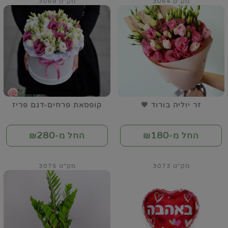
מק"ט 3064
מק"ט 3069
זר יוליה בורוד 💗
קופסאת פרחים-דגם פריז
280
180
החל מ-₪
החל מ-₪
מק"ט 3073
מק"ט 3075