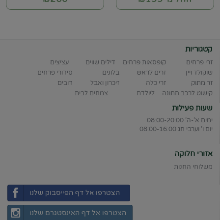
קטגוריות
זרי פרחים
קופסאות פרחים
דילים שווים
עציצים
שוקולד ויין
זרים לראש
בלונים
סידורי פרחים
זר מתוק
זרי כלה
זיכרון ואבל
דובים
קישוט לרכב חתונה
ליולדת
צמחים לבית
שעות פעילות
ימים א'-ה' 08:00-20:00
יום ו' וערבי חג 08:00-16:00
אזורי חלוקה
משלוחי החנות
הצטרפו אל דף הפייסבוק שלנו
הצטרפו אל דף האינסטגרם שלנו