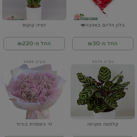
בלון הליום באהבה❤️
זמיה קוקוס
220
30
החל מ-₪
החל מ-₪
מק"ט 3076
מק"ט 3086
קלתאה מקוינה
זר גיפסנית בורוד