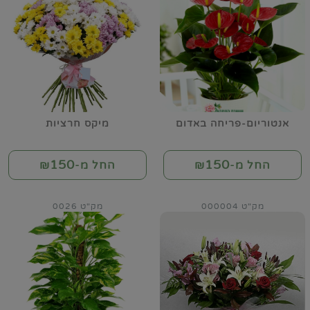
אנטוריום-פריחה באדום
מיקס חרציות
150
150
החל מ-₪
החל מ-₪
מק"ט 000004
מק"ט 0026