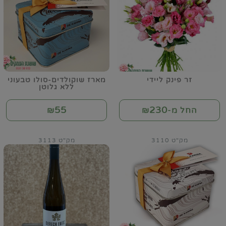
זר פינק ליידי
מארז שוקולדים-סולו טבעוני
ללא גלוטן
55
230
החל מ-₪
₪
מק"ט 3110
מק"ט 3113