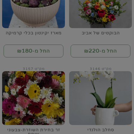
הבוקטים של אביב
מארז יקינטון בכלי קרמיקה
180
220
החל מ-₪
החל מ-₪
מק"ט 3146
מק"ט 3157
סחלב הולנדי
זר בחירת השוזרת-צבעוני