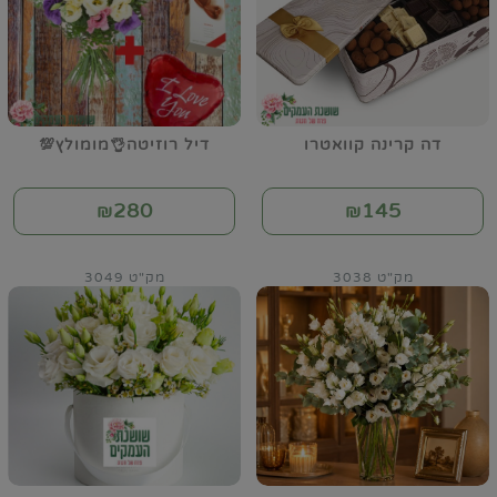
דה קרינה קוואטרו
דיל רוזיטה👌מומולץ💯
280
145
₪
₪
מק"ט 3038
מק"ט 3049