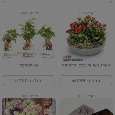
מק"ט 1045
מק"ט 3030
מארז ניצניות בכלי קרמיקה
עץ האהבה
150
139
החל מ-₪
החל מ-₪
מק"ט 3031
מק"ט 3032