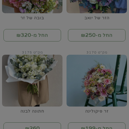
הזר של יואב
בובה של זר
320
250
החל מ-₪
החל מ-₪
מק"ט 3170
מק"ט 3175
זר פיקולינה
חתונה לבנה
260
199
החל מ-₪
₪