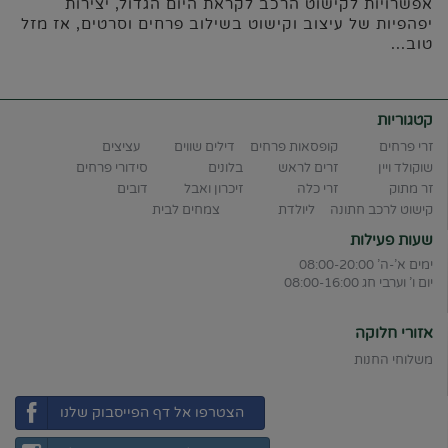
אפשרויות לקישוט הרכב לקראת היום הגדול, יצירות
יפהפיות של עיצוב וקישוט בשילוב פרחים וסרטים, אז מזל
טוב...
קטגוריות
זרי פרחים
קופסאות פרחים
דילים שווים
עציצים
שוקולד ויין
זרים לראש
בלונים
סידורי פרחים
זר מתוק
זרי כלה
זיכרון ואבל
דובים
קישוט לרכב חתונה
ליולדת
צמחים לבית
שעות פעילות
ימים א'-ה' 08:00-20:00
יום ו' וערבי חג 08:00-16:00
אזורי חלוקה
משלוחי החנות
הצטרפו אל דף הפייסבוק שלנו