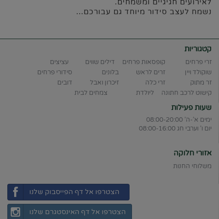
לאירועים חגיגיים ומשמחים.
נשמח לעצב סידור מיוחד גם עבורכם...
קטגוריות
זרי פרחים
קופסאות פרחים
דילים שווים
עציצים
שוקולד ויין
זרים לראש
בלונים
סידורי פרחים
זר מתוק
זרי כלה
זיכרון ואבל
דובים
קישוט לרכב חתונה
ליולדת
צמחים לבית
שעות פעילות
ימים א'-ה' 08:00-20:00
יום ו' וערבי חג 08:00-16:00
אזורי חלוקה
משלוחי החנות
הצטרפו אל דף הפייסבוק שלנו
הצטרפו אל דף האינסטגרם שלנו