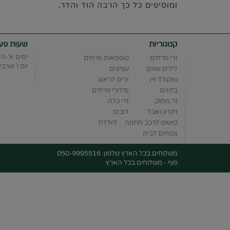
ומוסיפים כל כך הרבה הוד והדר.
קטגוריות
שעות פעי
ימים א'-ה' :00-20:00
זרי פרחים
קופסאות פרחים
יום ו' וערבי חג 6:00
דילים שווים
עציצים
שוקולד ויין
זרים לראש
בלונים
סידורי פרחים
זר מתוק
זרי כלה
זיכרון ואבל
דובים
קישוט לרכב חתונה
ליולדת
צמחים לבית
משלוחים בכל הארץ טלפון: 050-9995516
פוף - משלוחים בכל הארץ