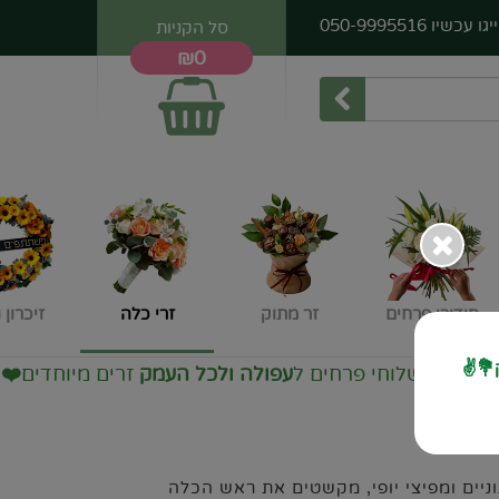
יגו עכשיו
050-9995516
סל הקניות
₪0
סידורי פרחים
זר מתוק
זרי כלה
זיכרון 
💐✌️
בן משלוחי פרחים ל
עפולה ולכל העמק
זרים מיוחדים
❤️
ניים ומפיצי יופי, מקשטים את ראש הכלה