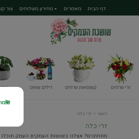
דף הבית
מאמרים
מחירון משלוחים
צור קש
זרי פרחים
קופסאות פרחים
דילים שווים
עציצ
🌺מחז
ראשי
זרי כלה
זרי כלה
מתחתנים? אצלנו בשושנת העמקים העמק תוכלו לבח