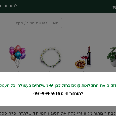
להזמנות חי
ר
ים
שוקולד ויין
זרים לראש
בלונים
קים את החקלאות קונים כחול לבן!❤️ משלוחים בעפולה וכל העמק
🚙 מחזקים את החקלאות קונים כחול ל
להזמנות חייגו 050-999-5516
ור מתוך מגוון זרי כלה את הסגנון המיוחד שלך.זרי כלה ססגו