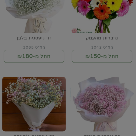
גרברות מהעמק
זר גיפסנית בלבן
מק"ט 1042
מק"ט 3085
180
150
החל מ-₪
החל מ-₪