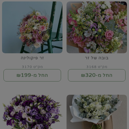
בובה של זר
זר פיקולינה
מק"ט 3168
מק"ט 3170
199
320
החל מ-₪
החל מ-₪