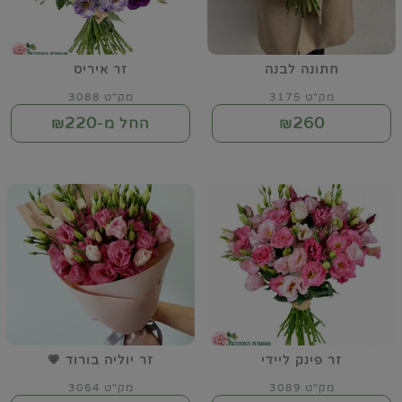
חתונה לבנה
זר איריס
מק"ט 3175
מק"ט 3088
220
260
₪
החל מ-₪
זר פינק ליידי
זר יוליה בורוד 💗
מק"ט 3089
מק"ט 3064