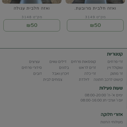
ואזה חלבית מרובעת.
ואזה חלבית עגולה
מק"ט 3149
מק"ט 3148
50
50
₪
₪
קטגוריות
זרי פרחים
קופסאות פרחים
דילים שווים
עציצים
שוקולד ויין
זרים לראש
בלונים
סידורי פרחים
זר מתוק
זרי כלה
זיכרון ואבל
דובים
קישוט לרכב חתונה
ליולדת
צמחים לבית
שעות פעילות
ימים א'-ה' 08:00-20:00
יום ו' וערבי חג 08:00-16:00
אזורי חלוקה
משלוחי החנות