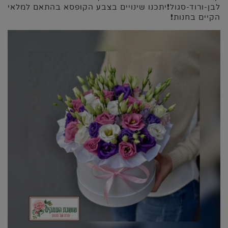
לבן-ורוד-סגול❗️יתכנו שינויים בצבע הקופסא בהתאם למלאי
הקיים בחנות❗️