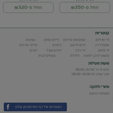
מק"ט 3116
מק"ט 3173
320
350
החל מ-₪
החל מ-₪
קטגוריות
זרי פרחים
קופסאות פרחים
דילים שווים
עציצים
שוקולד ויין
זרים לראש
בלונים
סידורי פרחים
זר מתוק
זרי כלה
זיכרון ואבל
דובים
קישוט לרכב חתונה
ליולדת
צמחים לבית
שעות פעילות
ימים א'-ה' 08:00-20:00
יום ו' וערבי חג 08:00-16:00
אזורי חלוקה
משלוחי החנות
הצטרפו אל דף הפייסבוק שלנו