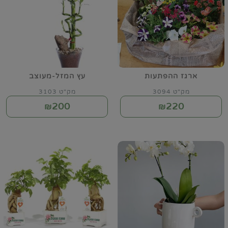
ארגז ההפתעות
עץ המזל-מעוצב
מק"ט 3094
מק"ט 3103
200
220
₪
₪