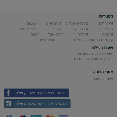
קטגוריות
זרי פרחים
קופסאות פרחים
דילים שווים
עציצים
שוקולד ויין
זרים לראש
בלונים
סידורי פרחים
זר מתוק
זרי כלה
זיכרון ואבל
דובים
קישוט לרכב חתונה
ליולדת
צמחים לבית
שעות פעילות
ימים א'-ה' 08:00-20:00
יום ו' וערבי חג 08:00-16:00
אזורי חלוקה
משלוחי החנות
הצטרפו אל דף הפייסבוק שלנו
הצטרפו אל דף האינסטגרם שלנו