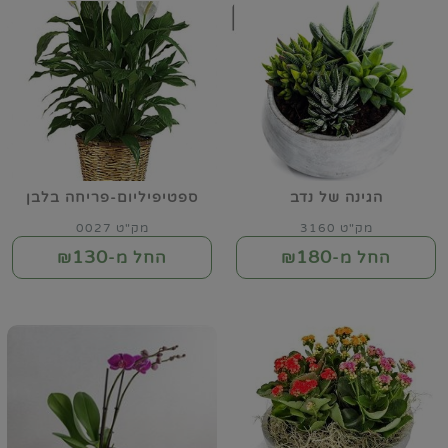
הגינה של נדב
ספטיפיליום-פריחה בלבן
מק"ט 3160
מק"ט 0027
130
180
החל מ-₪
החל מ-₪