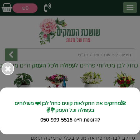
₪0
ן משלוחי פרחים ל
עפולה ולכל העמק
זרים מיוחדים
❤️
זרי פרחים
קופסאות
דילים שווים
עציצים
פרחים
🌺מחזקים את החקלאות קונים כחול לבן!❤️ משלוחים
בעפולה וכל העמק💐✌️
ראשי
עציצים
פריחת הסחלב
להזמנות חייגו 050-999-5516
פריחת הסחלב
מק"ט 3118
סחלב לבן-אורכידאה מגיע בכלי קרמיקה תואם