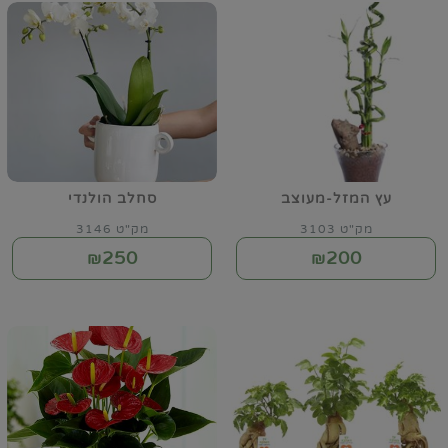
עץ המזל-מעוצב
סחלב הולנדי
מק"ט 3103
מק"ט 3146
250
200
₪
₪