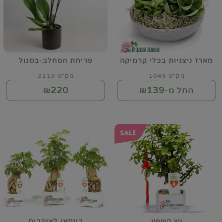
מארז ניצניות בכלי קרמיקה
פריחת הסחלב-בסגול
מק"ט 1045
מק"ט 3119
220
139
החל מ-₪
₪
עץ השפע
בונסאי לאוהבים