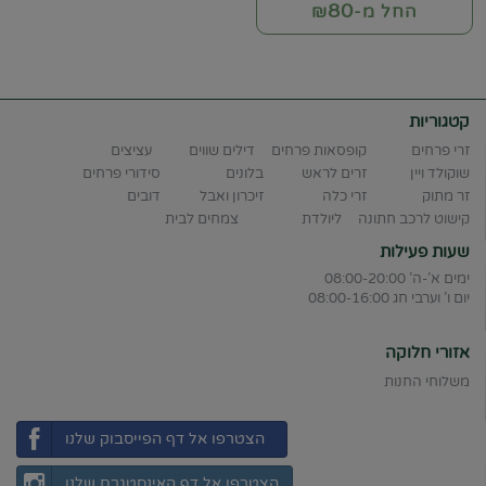
80
החל מ-₪
קטגוריות
זרי פרחים
קופסאות פרחים
דילים שווים
עציצים
שוקולד ויין
זרים לראש
בלונים
סידורי פרחים
זר מתוק
זרי כלה
זיכרון ואבל
דובים
קישוט לרכב חתונה
ליולדת
צמחים לבית
שעות פעילות
ימים א'-ה' 08:00-20:00
יום ו' וערבי חג 08:00-16:00
אזורי חלוקה
משלוחי החנות
הצטרפו אל דף הפייסבוק שלנו
הצטרפו אל דף האינסטגרם שלנו