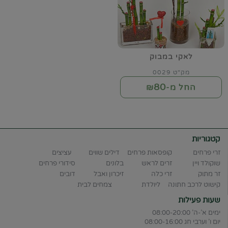
לאקי במבוק
מק"ט 0029
80
החל מ-₪
קטגוריות
זרי פרחים
קופסאות פרחים
דילים שווים
עציצים
שוקולד ויין
זרים לראש
בלונים
סידורי פרחים
זר מתוק
זרי כלה
זיכרון ואבל
דובים
קישוט לרכב חתונה
ליולדת
צמחים לבית
שעות פעילות
ימים א'-ה' 08:00-20:00
יום ו' וערבי חג 08:00-16:00