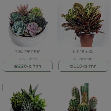
עציץ קרוטון
הגינה של עומר
מק"ט 0028
מק"ט 3158
220
110
החל מ-₪
החל מ-₪