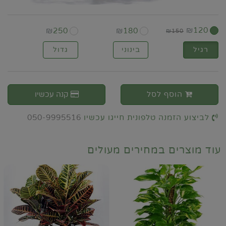
₪
120
₪
250
₪
180
₪
150
רגיל
בינוני
גדול
הוסף לסל
קנה עכשיו
לביצוע הזמנה טלפונית חייגו עכשיו
050-9995516
עוד מוצרים במחירים מעולים