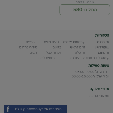
מק"ט 0029
80
החל מ-₪
קטגוריות
זרי פרחים
קופסאות פרחים
דילים שווים
עציצים
שוקולד ויין
זרים לראש
בלונים
סידורי פרחים
זר מתוק
זרי כלה
זיכרון ואבל
דובים
קישוט לרכב חתונה
ליולדת
צמחים לבית
שעות פעילות
ימים א'-ה' 08:00-20:00
יום ו' וערבי חג 08:00-16:00
אזורי חלוקה
משלוחי החנות
הצטרפו אל דף הפייסבוק שלנו