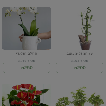
עץ המזל-מעוצב
סחלב הולנדי
מק"ט 3103
מק"ט 3146
250
200
₪
₪