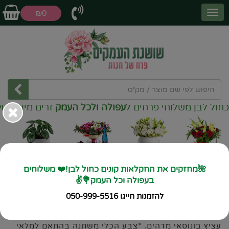
₪0
ן משלוחי פרחים ל
עפולה ולכל העמק
זרים מיוחדים
❤️
זרי פרחים
קופסאות
דילים שווים
עציצים
פרחים
🌺מחזקים את החקלאות קונים כחול לבן!❤️ משלוחים
בעפולה וכל העמק💐✌️
ראשי
עציצים
עץ השפע
להזמנות חייגו 050-999-5516
עץ השפע
מק"ט 1011
עציץ בונוסאי מדהים. *צבע הכלי משתנה בהתאם למלאי