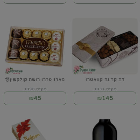
דה קרינה קוואטרו
מארז פררו רושה קולקשין👌
מק"ט 3031
מק"ט 3098
45
145
₪
₪