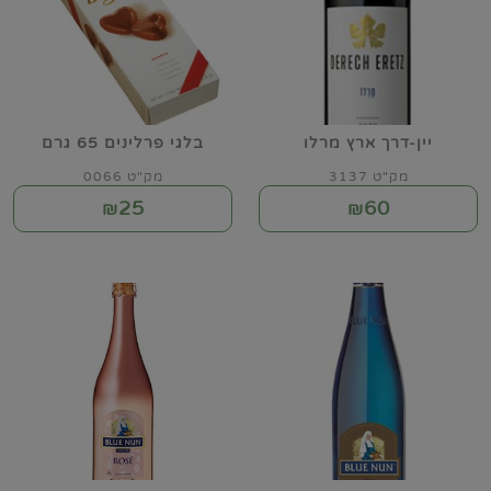
יין-דרך ארץ מרלו
בלגי פרלינים 65 גרם
מק"ט 3137
מק"ט 0066
25
60
₪
₪