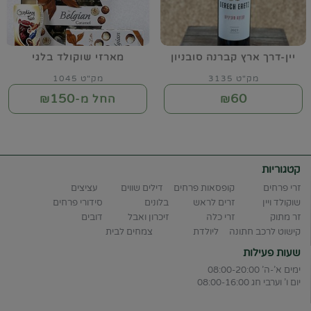
יין-דרך ארץ קברנה סובניון
מארזי שוקולד בלגי
מק"ט 3135
מק"ט 1045
150
60
₪
החל מ-₪
קטגוריות
זרי פרחים
קופסאות פרחים
דילים שווים
עציצים
שוקולד ויין
זרים לראש
בלונים
סידורי פרחים
זר מתוק
זרי כלה
זיכרון ואבל
דובים
קישוט לרכב חתונה
ליולדת
צמחים לבית
שעות פעילות
ימים א'-ה' 08:00-20:00
יום ו' וערבי חג 08:00-16:00