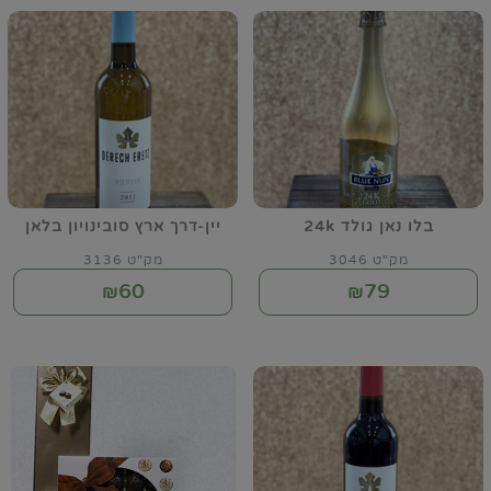
בלו נאן גולד 24k
יין-דרך ארץ סובינויון בלאן
מק"ט 3046
מק"ט 3136
60
79
₪
₪