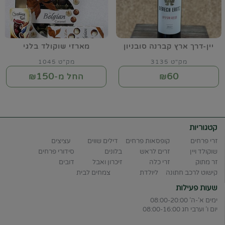
יין-דרך ארץ קברנה סובניון
מארזי שוקולד בלגי
מק"ט 3135
מק"ט 1045
150
60
₪
החל מ-₪
קטגוריות
זרי פרחים
קופסאות פרחים
דילים שווים
עציצים
שוקולד ויין
זרים לראש
בלונים
סידורי פרחים
זר מתוק
זרי כלה
זיכרון ואבל
דובים
קישוט לרכב חתונה
ליולדת
צמחים לבית
שעות פעילות
ימים א'-ה' 08:00-20:00
יום ו' וערבי חג 08:00-16:00