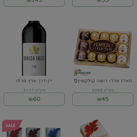
145
55
₪
₪
מארז פררו רושה קולקשין👌
יין-דרך ארץ מרלו
מק"ט 3098
מק"ט 3137
60
45
₪
₪