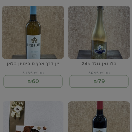
בלו נאן גולד 24k
יין-דרך ארץ סובינויון בלאן
מק"ט 3046
מק"ט 3136
60
79
₪
₪