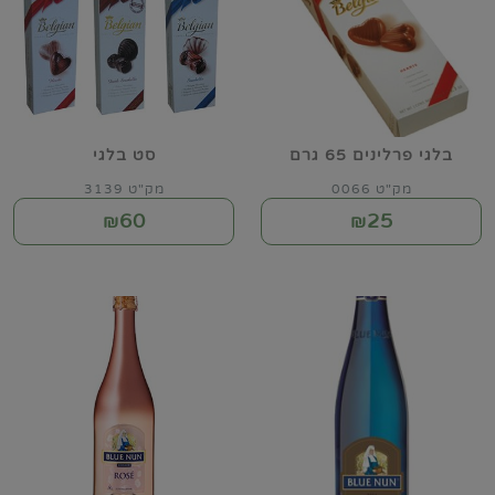
בלגי פרלינים 65 גרם
סט בלגי
מק"ט 0066
מק"ט 3139
60
25
₪
₪