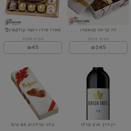
דה קרינה קוואטרו
מארז פררו רושה קולקשין👌
מק"ט 3031
מק"ט 3098
45
145
₪
₪
יין-דרך ארץ מרלו
בלגי פרלינים 65 גרם