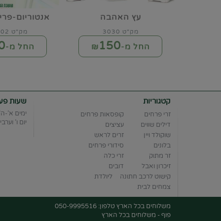
עץ האהבה
אנטוריום-פרי
מק"ט 3030
מק"ט 000002
0
150
החל מ-₪
החל מ-₪
קטגוריות
שעות פעי
ימים א'-ה' :00-20:00
זרי פרחים
קופסאות פרחים
יום ו' וערבי חג 6:00
דילים שווים
עציצים
שוקולד ויין
זרים לראש
בלונים
סידורי פרחים
זר מתוק
זרי כלה
זיכרון ואבל
דובים
קישוט לרכב חתונה
ליולדת
צמחים לבית
משלוחים בכל הארץ טלפון: 050-9995516
פוף - משלוחים בכל הארץ