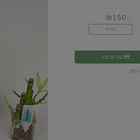
₪
150
גדול
קנה עכשיו
050