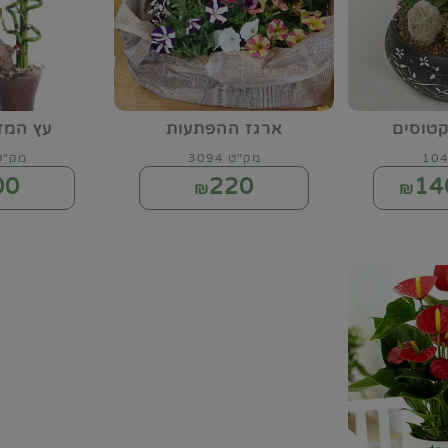
קטוסים
ארגז ההפתעות
עץ המז
מק"ט 3094
מק"ט 03
00
220
14
₪