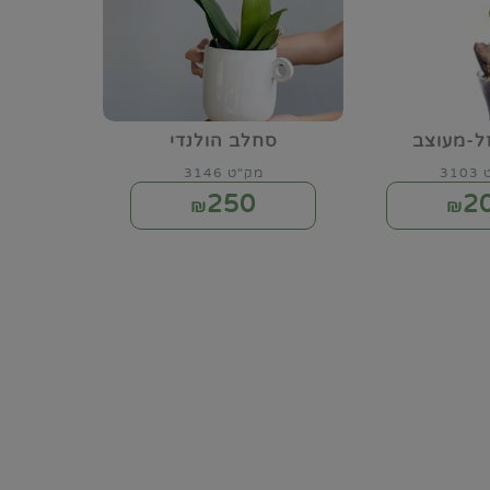
ל-מעוצב
סחלב הולנדי
31
מק"ט 3146
250
2
₪
₪