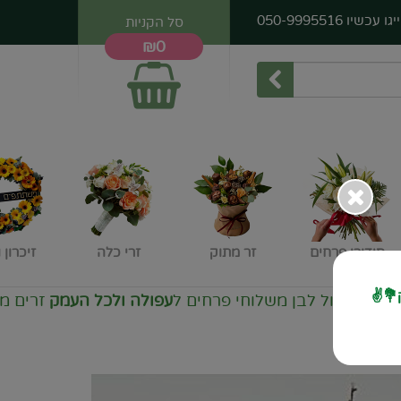
יגו עכשיו
050-9995516
סל הקניות
₪0
סידורי פרחים
זר מתוק
זרי כלה
זיכרון 
💐✌️
 לבן משלוחי פרחים ל
עפולה ולכל העמק
זרים מיוחדים
❤️