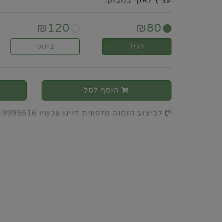
עציץ לאקי במבוק.
₪
120
₪
80
רגיל
בינוני
הוסף לסל
לביצוע הזמנה טלפונית חייגו עכשיו
-9995516