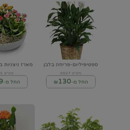
ספטיפיליום-פריחה בלבן
מארז ניצניות ב
מק"ט 0027
מק"ט 1045
9
130
החל מ-₪
החל מ-₪