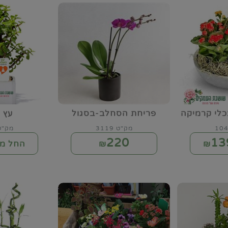
כלי קרמיקה
פריחת הסחלב-בסגול
עץ 
מק"ט 3119
מק"ט 11
220
13
₪
החל מ-