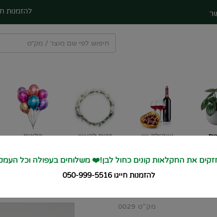
להזמנות חי
ר
ים
שוקולד ויין
זרים לראש
בלונים
קים את החקלאות קונים כחול לבן!❤️ משלוחים בעפולה וכל העמק
🚙 מחזקים את החקלאות קונים כחול
להזמנות חייגו 050-999-5516
מק"ט 0029