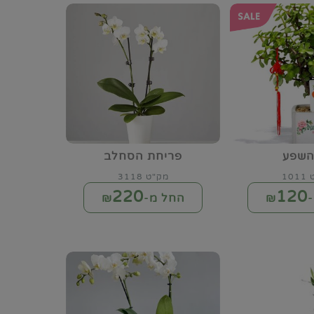
השפע
פריחת הסחלב
10
מק"ט 3118
220
120
₪
החל מ-₪