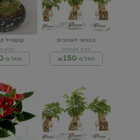
בונסאי לאוהבים
קוקטייל ק
מק"ט 000006
מק"ט 1040
0
150
החל מ-₪
החל מ-₪