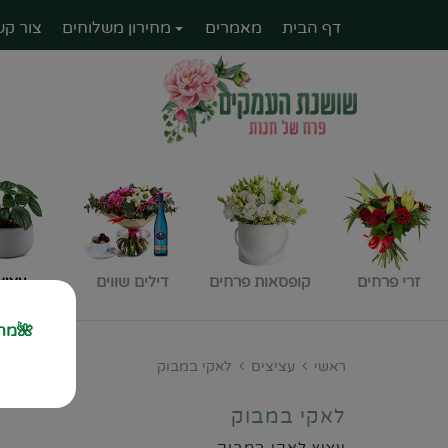
דף הבית
מאמרים
מחירון משלוחים
צור קש
זרי פרחים
קופסאות פרחים
דילים שווים
עציצ
🌺מחז
ראשי
עציצים
לאקי במבוק
לאקי במבוק