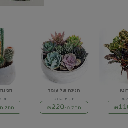
וטון
הגינה של עומר
הגינה 
מק"ט 3158
מק"ט 59
220
11
החל מ-₪
החל מ-