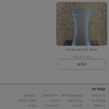
ואזה חלבית עגולה
מק"ט 3148
50
₪
קטגוריות
זרי פרחים
קופסאות פרחים
דילים שווים
עציצים
שוקולד ויין
זרים לראש
בלונים
סידורי פרחים
זר מתוק
זרי כלה
זיכרון ואבל
דובים