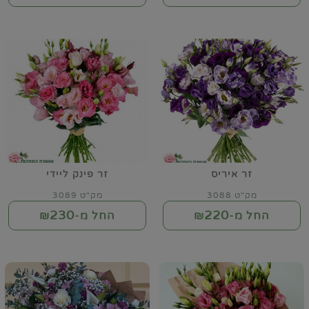
זר איריס
זר פינק ליידי
מק"ט 3088
מק"ט 3089
230
220
החל מ-₪
החל מ-₪