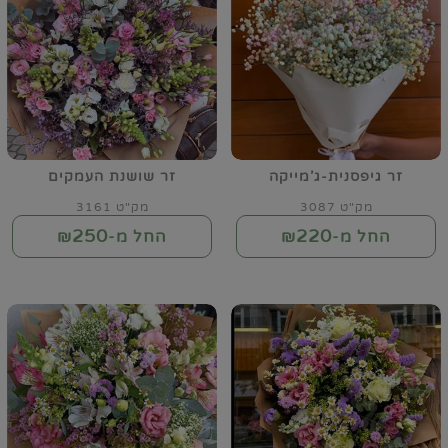
זר גיפסנית-ג'מייקה
זר שושנת העמקים
מק"ט 3087
מק"ט 3161
250
220
החל מ-₪
החל מ-₪