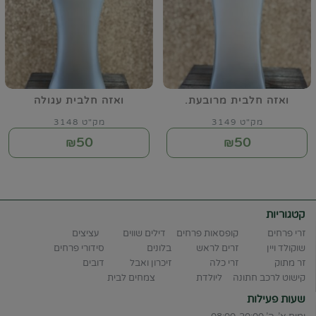
ואזה חלבית מרובעת.
ואזה חלבית עגולה
מק"ט 3149
מק"ט 3148
50
50
₪
₪
קטגוריות
זרי פרחים
קופסאות פרחים
דילים שווים
עציצים
שוקולד ויין
זרים לראש
בלונים
סידורי פרחים
זר מתוק
זרי כלה
זיכרון ואבל
דובים
קישוט לרכב חתונה
ליולדת
צמחים לבית
שעות פעילות