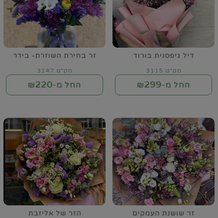
דיל גיפסנית בורוד
זר בחירת השוזרת- בידר
מק"ט 3115
מק"ט 3147
220
299
החל מ-₪
החל מ-₪
זר שושנת העמקים
הזר של אליזבת