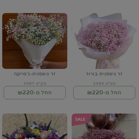
זר גיפסנית בורוד
זר גיפסנית-ג'מייקה
מק"ט 3086
מק"ט 3087
220
220
החל מ-₪
החל מ-₪