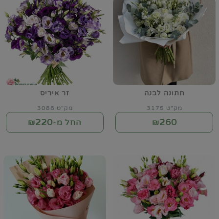
חתונה לבנה
זר איריס
מק"ט 3175
מק"ט 3088
220
260
₪
החל מ-₪