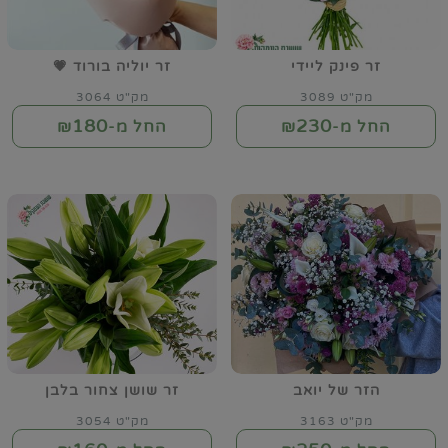
זר פינק ליידי
זר יוליה בורוד 💗
מק"ט 3089
מק"ט 3064
180
230
החל מ-₪
החל מ-₪
הזר של יואב
זר שושן צחור בלבן
מק"ט 3163
מק"ט 3054