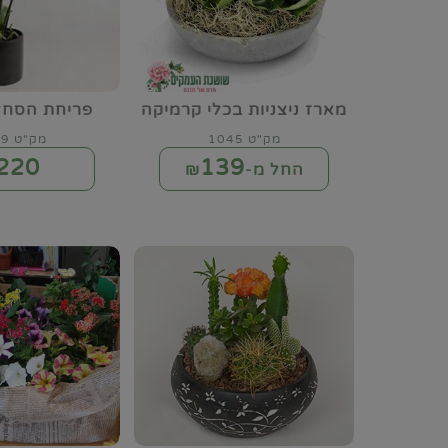
מארז ניצניות בכלי קרמיקה
פריחת הסחל
מק"ט 1045
מק"ט 3119
220
139
החל מ-₪