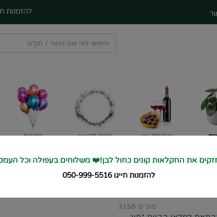
להזמנות חי
ר
ים
שוקולד ויין
זרים לראש
בלונים
קים את החקלאות קונים כחול לבן!❤️ משלוחים בעפולה וכל העמק
🚙 מחזקים את החקלאות קונים כחול לבן מש
להזמנות חייגו 050-999-5516
מק"ט 3158