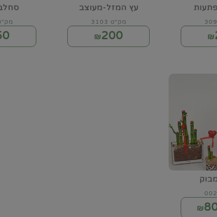
תעות
עץ המזל-מעוצב
סחלב 
מק"ט 3103
מק"ט 46
50
200
₪
₪
בוק
8