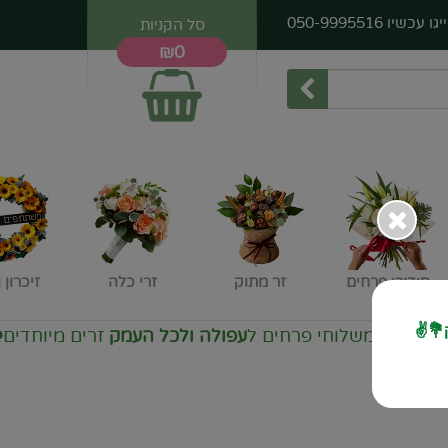
יגו עכשיו
050-9995516
סל הקניות
₪0
סידורי פרחים
זר מתוק
זרי כלה
זיכרון 
💐✌️
לוחי פרחים ל
עפולה ולכל העמק
זרים מיוחדים
❤️