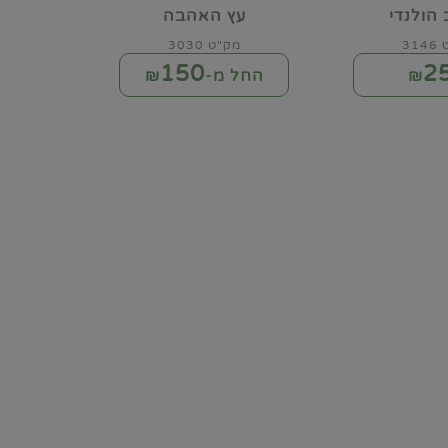
הולנדי
עץ האהבה
31
מק"ט 3030
150
2
₪
החל מ-₪