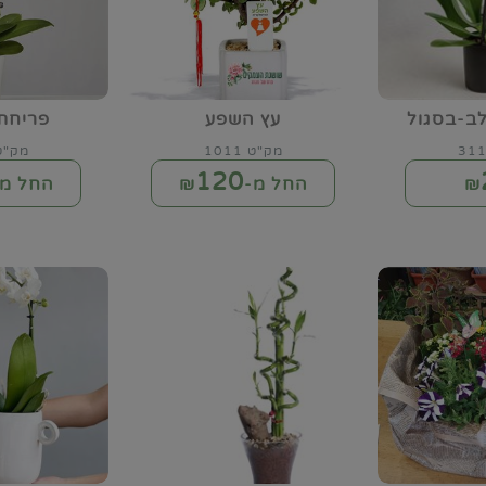
ב-בסגול
עץ השפע
פריחת
מק"ט 1011
מק"ט 18
120
₪
החל מ-₪
החל מ-