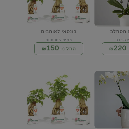
 הסחלב
בונסאי לאוהבים
31
מק"ט 000006
150
220
₪
החל מ-₪