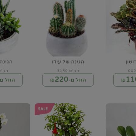
וטון
הגינה של עידו
הגינה
מק"ט 3159
מק"ט 60
220
11
החל מ-₪
החל מ-