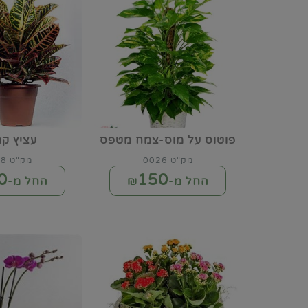
פוטוס על מוס-צמח מטפס
עציץ קר
מק"ט 0026
מק"ט 0028
0
150
החל מ-₪
החל מ-₪