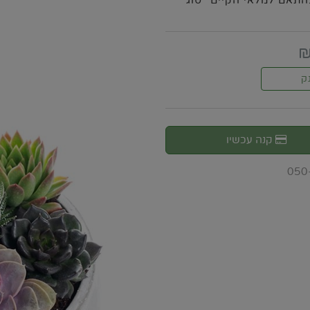
תאם למלאי הקיים *סוג
ק
קנה עכשיו
050