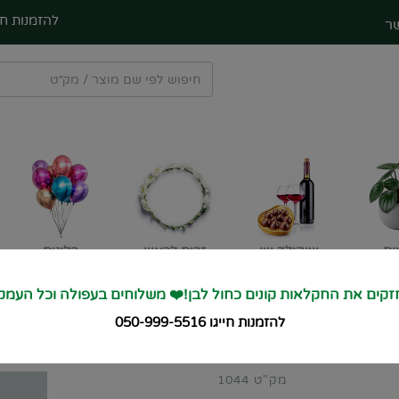
להזמנות חי
ר
ים
שוקולד ויין
זרים לראש
בלונים
קים את החקלאות קונים כחול לבן!❤️ משלוחים בעפולה וכל העמק
🚙 מחזקים את החקלאות 
להזמנות חייגו 050-999-5516
מק"ט 1044