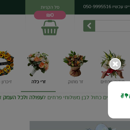
יגו עכשיו
050-9995516
סל הקניות
₪0
סידורי פרחים
זר מתוק
זרי כלה
זיכרון 
💐✌️
קונים כחול לבן משלוחי פרחים ל
עפולה ולכל העמק
זרים 